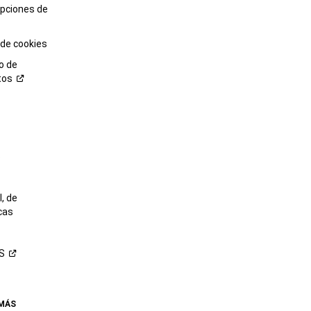
opciones de
 de cookies
o de
tos
o
, de
cas
S
 MÁS