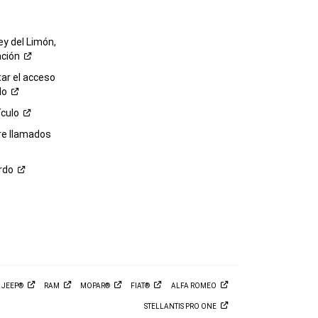
ey del Limón,
ación
r el acceso
lo
ículo
re llamados
rdo
M
JEEP®
RAM
MOPAR®
FIAT®
ALFA
ROMEO
STELLANTIS PRO
ONE