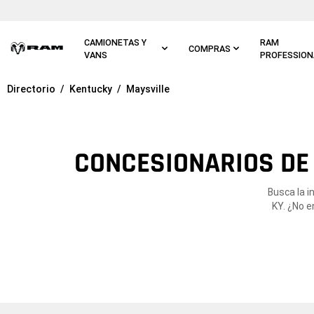
Ir al
contenido
principal
CAMIONETAS Y
RAM
COMPRAS
VANS
PROFESSION
Directorio
Kentucky
Maysville
Ir a
navegación
principal
CONCESIONARIOS DE 
Busca la i
KY. ¿No e