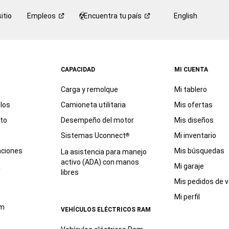
itio
Empleos
Encuentra tu
país
English
CAPACIDAD
MI CUENTA
Carga y remolque
Mi tablero
los
Camioneta utilitaria
Mis ofertas
eto
Desempeño del motor
Mis diseños
Sistemas Uconnect
Mi inventario
®
aciones
Mis búsquedas
La asistencia para manejo
activo (ADA) con manos
a
Mi garaje
libres
Mis pedidos de v
Mi perfil
am
VEHÍCULOS ELÉCTRICOS RAM