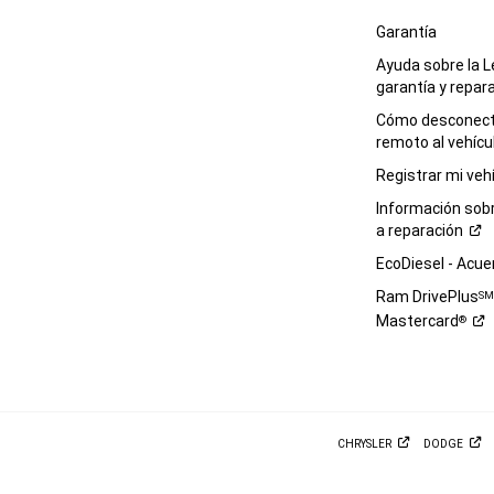
Garantía
Ayuda sobre la L
garantía y
repar
Cómo desconecta
remoto al
vehícu
Registrar mi
veh
Información sob
a
reparación
EcoDiesel -
Acue
Ram DrivePlus
S
Mastercard
®
CHRYSLER
DODGE