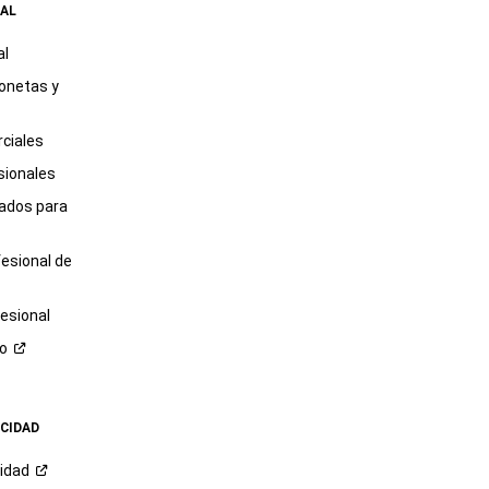
AL
al
onetas y
ciales
sionales
tados para
fesional de
esional
ro
ACIDAD
cidad