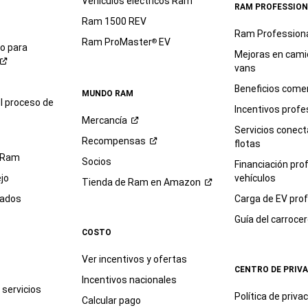
Vehículos eléctricos Ram
RAM PROFESSION
Ram 1500 REV
Ram Profession
Ram ProMaster
EV
®
io para
Mejoras en cami
vans
Beneficios comer
MUNDO RAM
l proceso de
Incentivos profe
Mercancía
Servicios conec
Recompensas
flotas
 Ram
Socios
Financiación pro
jo
vehículos
Tienda de Ram en
Amazon
sados
Carga de EV prof
Guía del
carroce
COSTO
Ver incentivos y ofertas
CENTRO DE PRIV
Incentivos nacionales
servicios
Política de
priva
Calcular pago