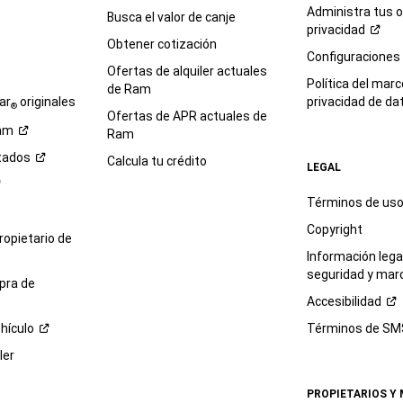
Administra tus 
Busca el valor de canje
privacidad
Obtener cotización
e
Configuraciones
Ofertas de alquiler actuales
Política del marc
de Ram
ar
originales
privacidad de
da
®
Ofertas de APR actuales de
am
Ram
tados
Calcula tu crédito
LEGAL
Términos de us
Copyright
propietario de
Información legal
seguridad y mar
pra de
Accesibilidad
hículo
Términos de
SM
ler
PROPIETARIOS Y