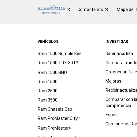
Contáctanos
Mapa del s
VEHÍCULOS
INVESTIGAR
Ram 1500 Rumble Bee
Diseña/cotiza
Ram 1500 TRX SRT
Comparar mode
®
Obtener un foll
Ram 1500 RHO
Mejoras
Ram 1500
Recibir actualiz
Ram 2500
Comparar con l
Ram 3500
competencia
Ram Chassis Cab
Espec.
Ram ProMaster City
®
Camionetas R
Ram ProMaster
®