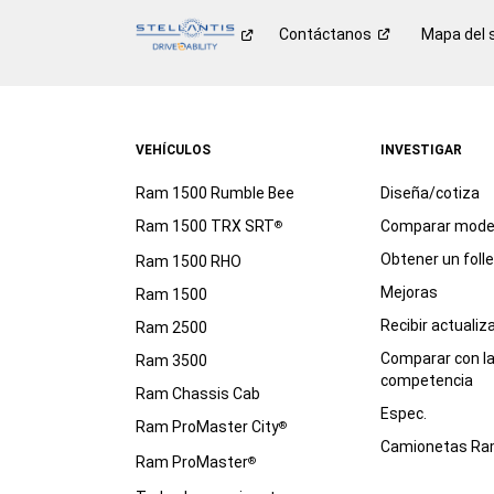
Contáctanos
Mapa del s
VEHÍCULOS
INVESTIGAR
Ram 1500 Rumble Bee
Diseña/cotiza
Ram 1500 TRX SRT
Comparar mode
®
Obtener un foll
Ram 1500 RHO
Mejoras
Ram 1500
Recibir actualiz
Ram 2500
Comparar con l
Ram 3500
competencia
Ram Chassis Cab
Espec.
Ram ProMaster City
®
Camionetas R
Ram ProMaster
®