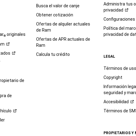
Administra tus 
Busca el valor de canje
privacidad
Obtener cotización
e
Configuraciones
Ofertas de alquiler actuales
Política del marc
de Ram
ar
originales
privacidad de
da
®
Ofertas de APR actuales de
am
Ram
tados
Calcula tu crédito
LEGAL
Términos de us
Copyright
propietario de
Información legal
seguridad y mar
pra de
Accesibilidad
hículo
Términos de
SM
ler
PROPIETARIOS Y