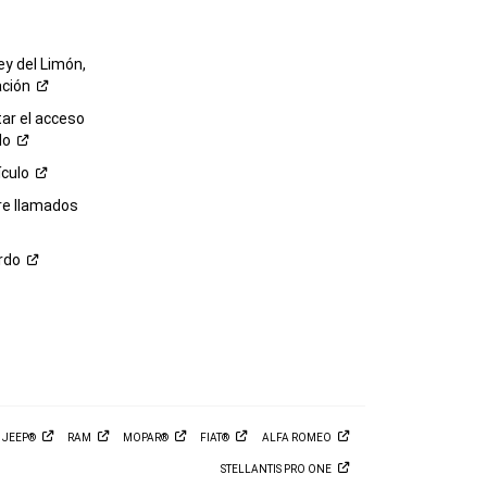
ey del Limón,
ación
r el acceso
lo
ículo
re llamados
rdo
M
JEEP®
RAM
MOPAR®
FIAT®
ALFA
ROMEO
STELLANTIS PRO
ONE