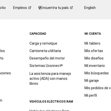
itio
Empleos
Encuentra tu
país
English
CAPACIDAD
MI CUENTA
Carga y remolque
Mi tablero
los
Camioneta utilitaria
Mis ofertas
eto
Desempeño del motor
Mis diseños
Sistemas Uconnect
Mi inventario
®
aciones
Mis búsquedas
La asistencia para manejo
activo (ADA) con manos
a
Mi garaje
libres
Mis pedidos de v
Mi perfil
am
VEHÍCULOS ELÉCTRICOS RAM