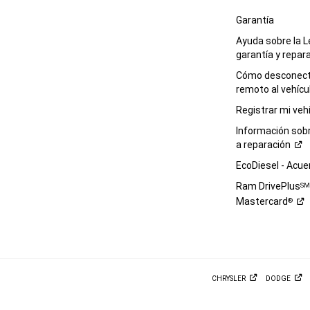
Garantía
Ayuda sobre la L
garantía y
repar
Cómo desconecta
remoto al
vehícu
Registrar mi
veh
Información sob
a
reparación
EcoDiesel -
Acue
Ram DrivePlus
S
Mastercard
®
CHRYSLER
DODGE