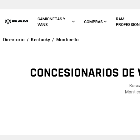
Ir al
contenido
principal
CAMIONETAS Y
RAM
COMPRAS
VANS
PROFESSION
Directorio
Kentucky
Monticello
Ir a
navegación
principal
CONCESIONARIOS DE 
Busca
Montice