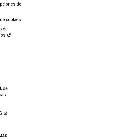
opciones de
 de cookies
o de
tos
o
, de
cas
S
 MÁS