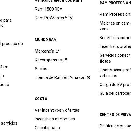
Vehículos eléctricos Ram
RAM PROFESSION
Ram 1500 REV
Ram Profession
Ram ProMaster
EV
®
io para
Mejoras en cami
vans
Beneficios comer
MUNDO RAM
l proceso de
Incentivos profe
Mercancía
Servicios conec
Recompensas
flotas
 Ram
Socios
Financiación pro
jo
vehículos
Tienda de Ram en
Amazon
sados
Carga de EV prof
Guía del
carroce
COSTO
Ver incentivos y ofertas
CENTRO DE PRIV
Incentivos nacionales
servicios
Política de
priva
Calcular pago