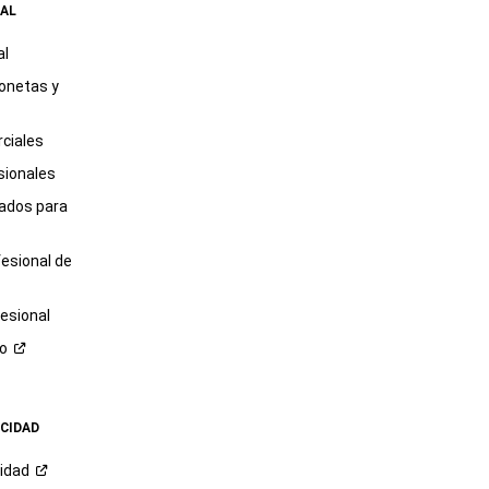
AL
al
onetas y
ciales
sionales
tados para
fesional de
esional
ro
ACIDAD
cidad