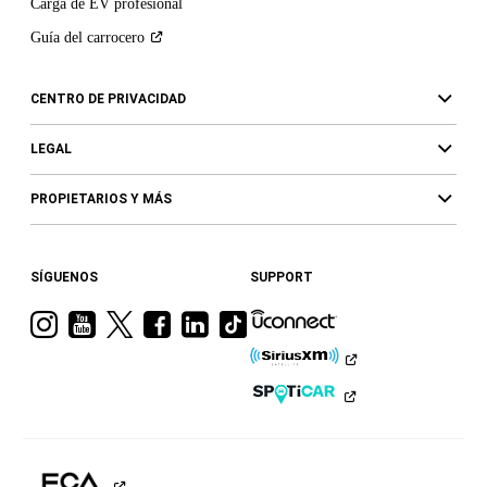
Carga de EV profesional
Guía del
carrocero
CENTRO DE PRIVACIDAD
LEGAL
PROPIETARIOS Y MÁS
SÍGUENOS
SUPPORT
Visita
Visita
Visita
Visita
Visita
Visita
a
a
a
a
a
a
Ram
Ram
Ram
Ram
Ram
Ram
en
en
en
en
en
en
Instagram
YouTube
Twitter
Facebook
LinkedIn
TikTok