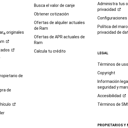
Administra tus 
Busca el valor de canje
privacidad
Obtener cotización
e
Configuraciones
Ofertas de alquiler actuales
Política del marc
de Ram
ar
originales
privacidad de
da
®
Ofertas de APR actuales de
am
Ram
tados
Calcula tu crédito
LEGAL
Términos de us
Copyright
propietario de
Información legal
seguridad y mar
pra de
Accesibilidad
hículo
Términos de
SM
ler
PROPIETARIOS Y