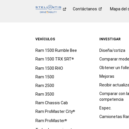
Contáctanos
Mapa del s
VEHÍCULOS
INVESTIGAR
Ram 1500 Rumble Bee
Diseña/cotiza
Ram 1500 TRX SRT
Comparar mode
®
Obtener un foll
Ram 1500 RHO
Mejoras
Ram 1500
Recibir actualiz
Ram 2500
Comparar con l
Ram 3500
competencia
Ram Chassis Cab
Espec.
Ram ProMaster City
®
Camionetas R
Ram ProMaster
®