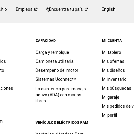
itio
Empleos
Encuentra tu
país
English
CAPACIDAD
MI CUENTA
Carga y remolque
Mi tablero
los
Camioneta utilitaria
Mis ofertas
eto
Desempeño del motor
Mis diseños
Sistemas Uconnect
Mi inventario
®
aciones
Mis búsquedas
La asistencia para manejo
activo (ADA) con manos
a
Mi garaje
libres
Mis pedidos de v
Mi perfil
am
VEHÍCULOS ELÉCTRICOS RAM