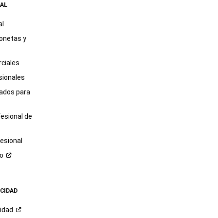
AL
al
onetas y
ciales
sionales
tados para
fesional de
esional
ro
ACIDAD
cidad