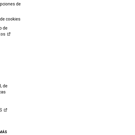
opciones de
 de cookies
o de
tos
o
, de
cas
S
 MÁS