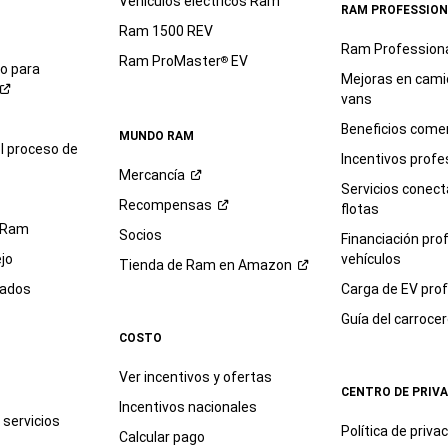
Vehículos eléctricos Ram
RAM PROFESSION
Ram 1500 REV
Ram Profession
Ram ProMaster
EV
®
io para
Mejoras en cami
vans
Beneficios comer
MUNDO RAM
l proceso de
Incentivos profe
Mercancía
Servicios conec
Recompensas
flotas
 Ram
Socios
Financiación pro
jo
vehículos
Tienda de Ram en
Amazon
sados
Carga de EV prof
Guía del
carroce
COSTO
Ver incentivos y ofertas
CENTRO DE PRIV
Incentivos nacionales
servicios
Política de
priva
Calcular pago