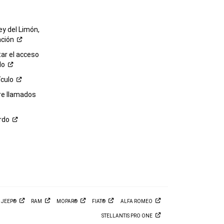
ey del Limón,
ación
r el acceso
lo
ículo
re llamados
rdo
M
JEEP®
RAM
MOPAR®
FIAT®
ALFA
ROMEO
STELLANTIS PRO
ONE