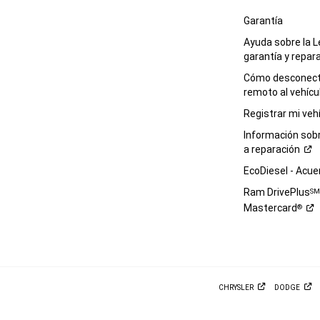
Garantía
Ayuda sobre la L
garantía y
repar
Cómo desconecta
remoto al
vehícu
Registrar mi
veh
Información sob
a
reparación
EcoDiesel -
Acue
Ram DrivePlus
S
Mastercard
®
CHRYSLER
DODGE