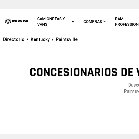
Ir al
contenido
principal
CAMIONETAS Y
RAM
COMPRAS
VANS
PROFESSION
Directorio
Kentucky
Paintsville
Ir a
navegación
principal
CONCESIONARIOS DE 
Busca
Paintsv