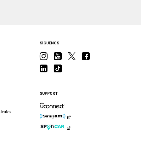
SÍGUENOS
Visita
Visita
Visita
Visita
a
a
a
a
Visita
Visita
Ram
Ram
Ram
Ram
a
a
en
en
en
en
Ram
Ram
Instagram
YouTube
Twitter
Facebook
en
en
SUPPORT
LinkedIn
TikTok
ículos