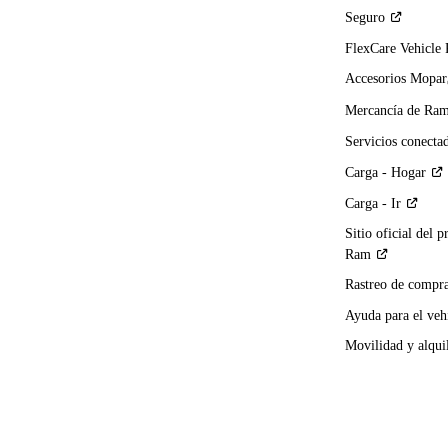
Seguro
FlexCare Vehicle
Accesorios Mopar
Mercancía de
Ra
Servicios
conecta
Carga -
Hogar
Carga -
Ir
Sitio oficial del p
Ram
Rastreo de compra
Ayuda para el
veh
Movilidad y alqui