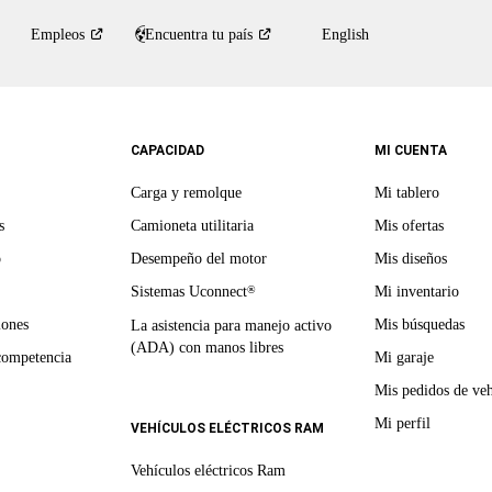
Empleos
Encuentra tu
país
English
CAPACIDAD
MI CUENTA
Carga y remolque
Mi tablero
s
Camioneta utilitaria
Mis ofertas
o
Desempeño del motor
Mis diseños
Sistemas Uconnect
Mi inventario
®
iones
Mis búsquedas
La asistencia para manejo activo
(ADA) con manos libres
competencia
Mi garaje
Mis pedidos de veh
Mi perfil
VEHÍCULOS ELÉCTRICOS RAM
Vehículos eléctricos Ram