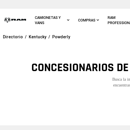
Ir al
contenido
principal
CAMIONETAS Y
RAM
COMPRAS
VANS
PROFESSION
Directorio
Kentucky
Powderly
Ir a
navegación
principal
CONCESIONARIOS DE
Busca la i
encuentras