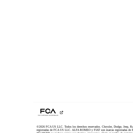
©2026 FCA US LLC. Todos los derechos reservados. Chrysler, Dodge, Jeep, R
registradas de FCA US LLC. ALFA ROMEO y FIAT son marcas registradas de F