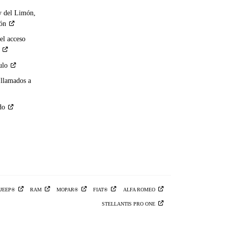
y del Limón,
ión
el acceso
ulo
 llamados a
do
JEEP®
RAM
MOPAR®
FIAT®
ALFA
ROMEO
STELLANTIS PRO
ONE