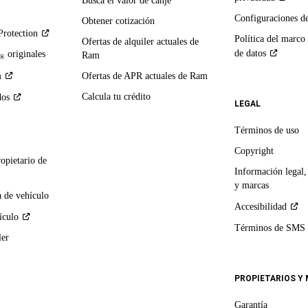
Busca el valor de canje
Configuraciones d
Obtener cotización
Protection
Política del marco
Ofertas de alquiler actuales de
de
datos
originales
Ram
®
m
Ofertas de APR actuales de Ram
Calcula tu crédito
dos
LEGAL
Términos de uso
Copyright
ropietario de
Información legal,
y marcas
 de vehículo
Accesibilidad
ículo
Términos de
SMS
ler
PROPIETARIOS Y
Garantía