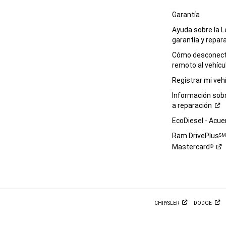
Garantía
Ayuda sobre la L
garantía y
repar
Cómo desconecta
remoto al
vehícu
Registrar mi
veh
Información sob
a
reparación
EcoDiesel -
Acue
Ram DrivePlus
S
Mastercard
®
CHRYSLER
DODGE