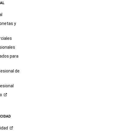
AL
al
onetas y
ciales
sionales
tados para
fesional de
esional
ro
ACIDAD
cidad