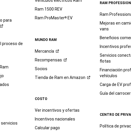
Vehículos eléctricos Ram
RAM PROFESSION
Ram 1500 REV
Ram Profession
Ram ProMaster
EV
®
io para
Mejoras en cami
vans
Beneficios comer
MUNDO RAM
l proceso de
Incentivos profe
Mercancía
Servicios conec
Recompensas
flotas
 Ram
Socios
Financiación pro
jo
vehículos
Tienda de Ram en
Amazon
sados
Carga de EV prof
Guía del
carroce
COSTO
Ver incentivos y ofertas
CENTRO DE PRIV
Incentivos nacionales
servicios
Política de
priva
Calcular pago