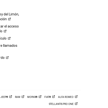
ey del Limón,
ación
r el acceso
lo
ículo
re llamados
rdo
M
JEEP®
RAM
MOPAR®
FIAT®
ALFA
ROMEO
STELLANTIS PRO
ONE