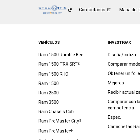
Contáctanos
Mapa del s
VEHÍCULOS
INVESTIGAR
Ram 1500 Rumble Bee
Diseña/cotiza
Ram 1500 TRX SRT
Comparar mode
®
Obtener un foll
Ram 1500 RHO
Mejoras
Ram 1500
Recibir actualiz
Ram 2500
Comparar con l
Ram 3500
competencia
Ram Chassis Cab
Espec.
Ram ProMaster City
®
Camionetas R
Ram ProMaster
®