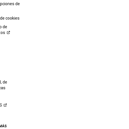
opciones de
 de cookies
o de
tos
o
, de
cas
S
 MÁS