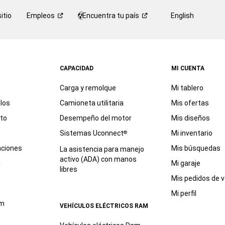
itio
Empleos
Encuentra tu
país
English
CAPACIDAD
MI CUENTA
Carga y remolque
Mi tablero
los
Camioneta utilitaria
Mis ofertas
eto
Desempeño del motor
Mis diseños
Sistemas Uconnect
Mi inventario
®
aciones
Mis búsquedas
La asistencia para manejo
activo (ADA) con manos
a
Mi garaje
libres
Mis pedidos de v
Mi perfil
am
VEHÍCULOS ELÉCTRICOS RAM