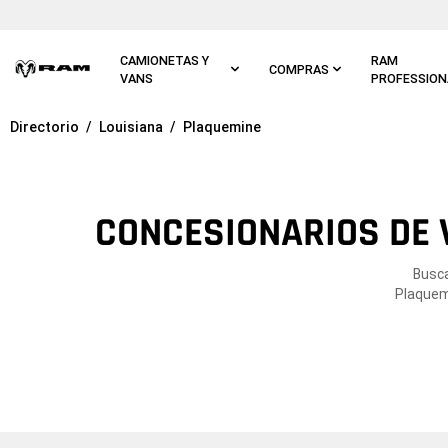
Ir al
contenido
principal
CAMIONETAS Y
RAM
COMPRAS
VANS
PROFESSION
Directorio
Louisiana
Plaquemine
Ir a
navegación
principal
CONCESIONARIOS DE 
Busca
Plaquemi