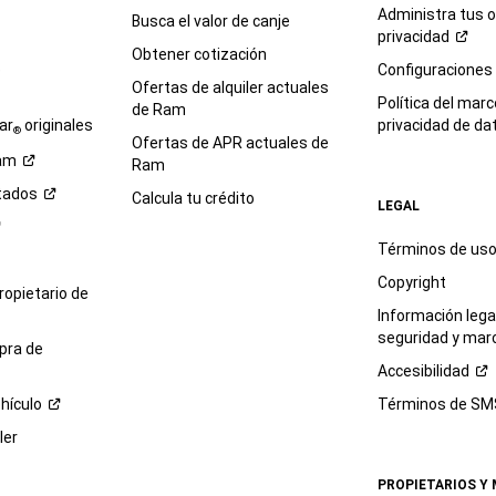
Administra tus 
Busca el valor de canje
privacidad
Obtener cotización
e
Configuraciones
Ofertas de alquiler actuales
Política del marc
de Ram
ar
originales
privacidad de
da
®
Ofertas de APR actuales de
am
Ram
tados
Calcula tu crédito
LEGAL
Términos de us
Copyright
propietario de
Información legal
seguridad y mar
pra de
Accesibilidad
hículo
Términos de
SM
ler
PROPIETARIOS Y