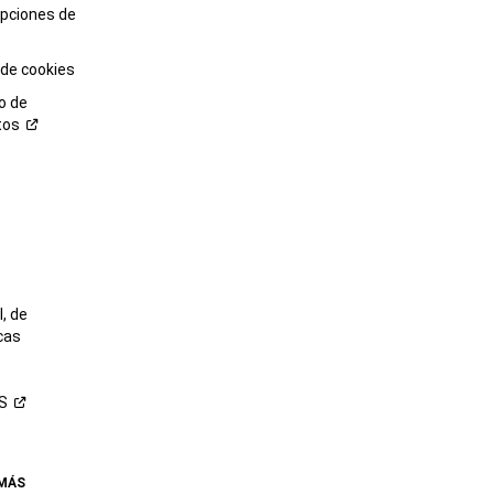
opciones de
 de cookies
o de
tos
o
, de
cas
S
 MÁS