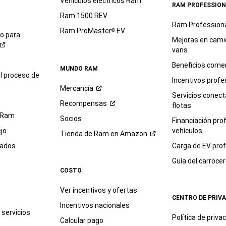
Vehículos eléctricos Ram
RAM PROFESSION
Ram 1500 REV
Ram Profession
Ram ProMaster
EV
®
io para
Mejoras en cami
vans
Beneficios comer
MUNDO RAM
l proceso de
Incentivos profe
Mercancía
Servicios conec
Recompensas
flotas
 Ram
Socios
Financiación pro
jo
vehículos
Tienda de Ram en
Amazon
sados
Carga de EV prof
Guía del
carroce
COSTO
Ver incentivos y ofertas
CENTRO DE PRIV
Incentivos nacionales
servicios
Política de
priva
Calcular pago