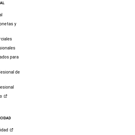
AL
al
onetas y
ciales
sionales
tados para
fesional de
esional
ro
ACIDAD
cidad