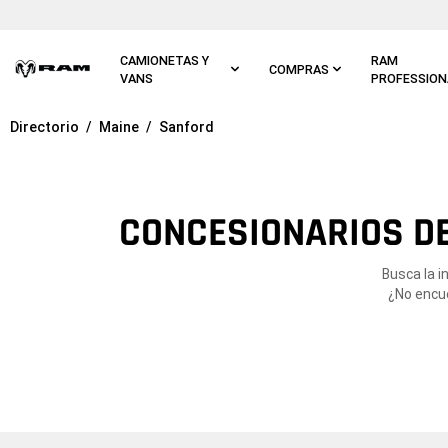
Ir al
contenido
principal
CAMIONETAS Y
RAM
COMPRAS
VANS
PROFESSION
Directorio
Maine
Sanford
Ir a
navegación
principal
CONCESIONARIOS DE
Busca la 
¿No encue