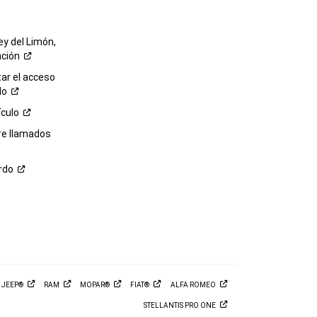
ey del Limón,
ación
r el acceso
lo
ículo
re llamados
rdo
M
JEEP®
RAM
MOPAR®
FIAT®
ALFA
ROMEO
STELLANTIS PRO
ONE