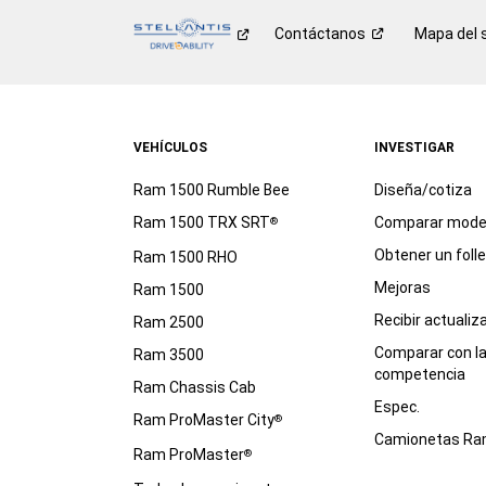
Contáctanos
Mapa del s
VEHÍCULOS
INVESTIGAR
Ram 1500 Rumble Bee
Diseña/cotiza
Ram 1500 TRX SRT
Comparar mode
®
Obtener un foll
Ram 1500 RHO
Mejoras
Ram 1500
Recibir actualiz
Ram 2500
Comparar con l
Ram 3500
competencia
Ram Chassis Cab
Espec.
Ram ProMaster City
®
Camionetas R
Ram ProMaster
®