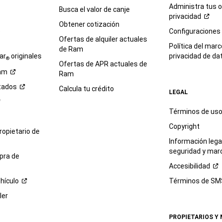
Administra tus 
Busca el valor de canje
privacidad
Obtener cotización
e
Configuraciones
Ofertas de alquiler actuales
Política del marc
de Ram
ar
originales
privacidad de
da
®
Ofertas de APR actuales de
am
Ram
tados
Calcula tu crédito
LEGAL
Términos de us
Copyright
propietario de
Información legal
seguridad y mar
pra de
Accesibilidad
hículo
Términos de
SM
ler
PROPIETARIOS Y