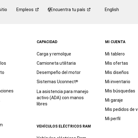
itio
Empleos
Encuentra tu
país
English
CAPACIDAD
MI CUENTA
Carga y remolque
Mi tablero
los
Camioneta utilitaria
Mis ofertas
eto
Desempeño del motor
Mis diseños
Sistemas Uconnect
Mi inventario
®
aciones
Mis búsquedas
La asistencia para manejo
activo (ADA) con manos
a
Mi garaje
libres
Mis pedidos de v
Mi perfil
am
VEHÍCULOS ELÉCTRICOS RAM