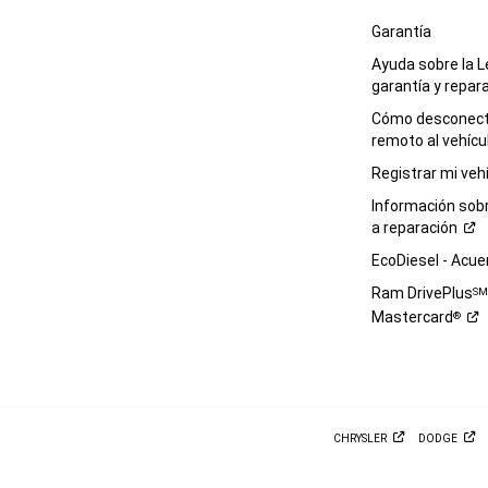
Garantía
Ayuda sobre la L
garantía y
repar
Cómo desconecta
remoto al
vehícu
Registrar mi
veh
Información sob
a
reparación
EcoDiesel -
Acue
Ram DrivePlus
S
Mastercard
®
CHRYSLER
DODGE