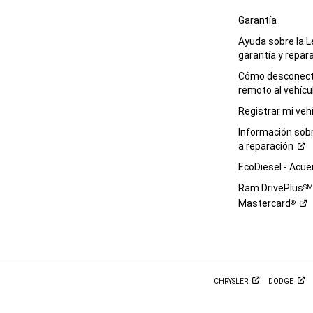
Garantía
Ayuda sobre la L
garantía y
repar
Cómo desconecta
remoto al
vehícu
Registrar mi
veh
Información sob
a
reparación
EcoDiesel -
Acue
Ram DrivePlus
S
Mastercard
®
CHRYSLER
DODGE