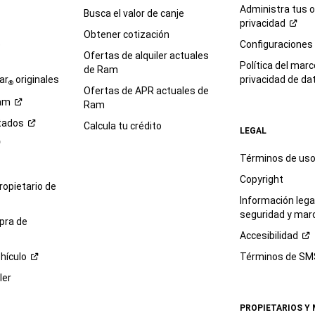
Administra tus 
Busca el valor de canje
privacidad
Obtener cotización
e
Configuraciones
Ofertas de alquiler actuales
Política del marc
de Ram
ar
originales
privacidad de
da
®
Ofertas de APR actuales de
am
Ram
tados
Calcula tu crédito
LEGAL
Términos de us
Copyright
propietario de
Información legal
seguridad y mar
pra de
Accesibilidad
hículo
Términos de
SM
ler
PROPIETARIOS Y