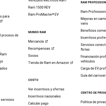
Vehículos eléctricos Ram
RAM PROFESSION
Ram 1500 REV
Ram Profession
Ram ProMaster
EV
®
io para
Mejoras en cami
vans
Beneficios comer
MUNDO RAM
l proceso de
Incentivos profe
Mercancía
Servicios conec
Recompensas
flotas
 Ram
Socios
Financiación pro
jo
vehículos
Tienda de Ram en
Amazon
sados
Carga de EV prof
Guía del
carroce
COSTO
Ver incentivos y ofertas
CENTRO DE PRIV
Incentivos nacionales
servicios
Política de
priva
Calcular pago