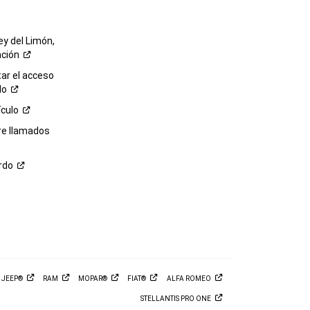
ey del Limón,
ación
r el acceso
lo
ículo
re llamados
rdo
M
JEEP®
RAM
MOPAR®
FIAT®
ALFA
ROMEO
STELLANTIS PRO
ONE