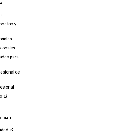
AL
al
onetas y
ciales
sionales
tados para
fesional de
esional
ro
ACIDAD
cidad