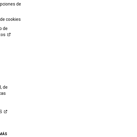
opciones de
 de cookies
o de
tos
o
, de
cas
S
 MÁS