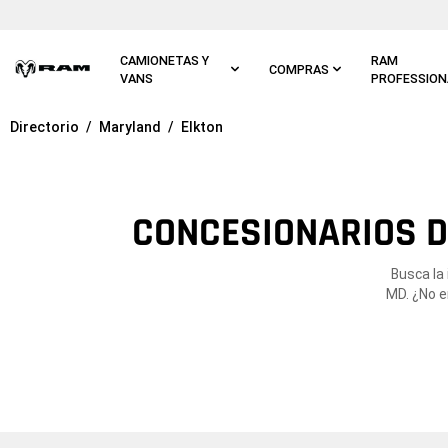
Ir al
contenido
principal
CAMIONETAS Y
RAM
COMPRAS
VANS
PROFESSION
Directorio
Maryland
Elkton
Ir a
navegación
principal
CONCESIONARIOS D
Busca la
MD. ¿No e