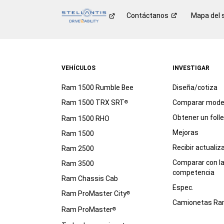
Contáctanos
Mapa del s
VEHÍCULOS
INVESTIGAR
Ram 1500 Rumble Bee
Diseña/cotiza
Ram 1500 TRX SRT
Comparar mode
®
Obtener un foll
Ram 1500 RHO
Mejoras
Ram 1500
Recibir actualiz
Ram 2500
Comparar con l
Ram 3500
competencia
Ram Chassis Cab
Espec.
Ram ProMaster City
®
Camionetas R
Ram ProMaster
®