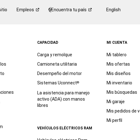
itio
Empleos
Encuentra tu
país
English
CAPACIDAD
MI CUENTA
Carga y remolque
Mi tablero
los
Camioneta utilitaria
Mis ofertas
eto
Desempeño del motor
Mis diseños
Sistemas Uconnect
Mi inventario
®
aciones
Mis búsquedas
La asistencia para manejo
activo (ADA) con manos
a
Mi garaje
libres
Mis pedidos de v
Mi perfil
am
VEHÍCULOS ELÉCTRICOS RAM