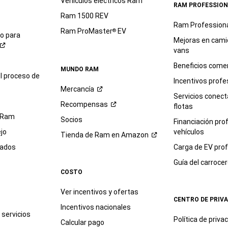
Vehículos eléctricos Ram
RAM PROFESSION
Ram 1500 REV
Ram Profession
Ram ProMaster
EV
®
io para
Mejoras en cami
vans
Beneficios comer
MUNDO RAM
l proceso de
Incentivos profe
Mercancía
Servicios conec
Recompensas
flotas
 Ram
Socios
Financiación pro
jo
vehículos
Tienda de Ram en
Amazon
sados
Carga de EV prof
Guía del
carroce
COSTO
Ver incentivos y ofertas
CENTRO DE PRIV
Incentivos nacionales
servicios
Política de
priva
Calcular pago