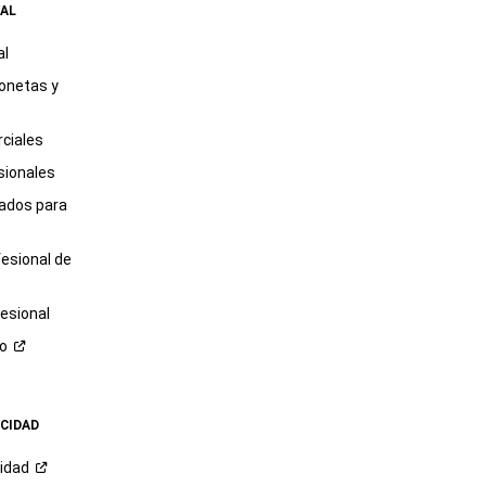
AL
al
onetas y
ciales
sionales
tados para
fesional de
esional
ro
ACIDAD
cidad