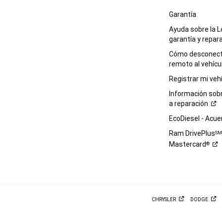
Garantía
Ayuda sobre la L
garantía y
repar
Cómo desconecta
remoto al
vehícu
Registrar mi
veh
Información sob
a
reparación
EcoDiesel -
Acue
Ram DrivePlus
S
Mastercard
®
CHRYSLER
DODGE