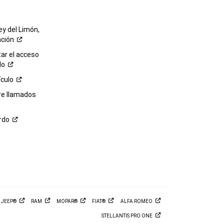
ey del Limón,
ación
r el acceso
lo
ículo
re llamados
rdo
M
JEEP®
RAM
MOPAR®
FIAT®
ALFA
ROMEO
STELLANTIS PRO
ONE