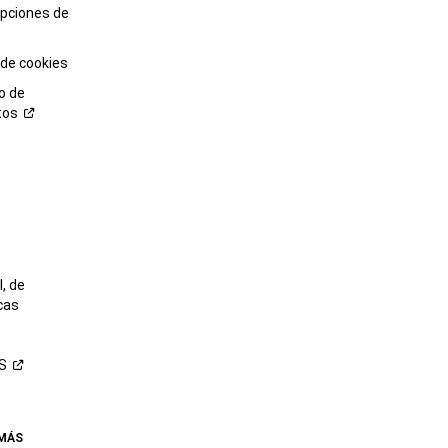
opciones de
 de cookies
o de
tos
o
, de
cas
S
 MÁS