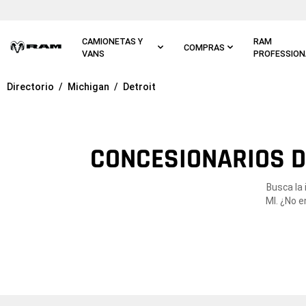
Ir al
contenido
principal
CAMIONETAS Y
RAM
COMPRAS
VANS
PROFESSION
Directorio
Michigan
Detroit
Ir a
navegación
principal
CONCESIONARIOS D
Busca la
MI. ¿No e