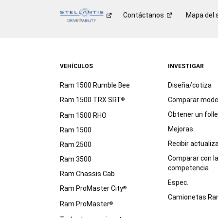
Contáctanos
Mapa del s
VEHÍCULOS
INVESTIGAR
Ram 1500 Rumble Bee
Diseña/cotiza
Ram 1500 TRX SRT
Comparar mode
®
Obtener un foll
Ram 1500 RHO
Mejoras
Ram 1500
Recibir actualiz
Ram 2500
Comparar con l
Ram 3500
competencia
Ram Chassis Cab
Espec.
Ram ProMaster City
®
Camionetas R
Ram ProMaster
®