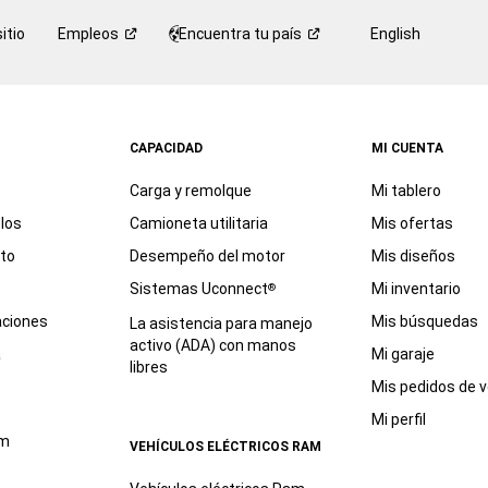
itio
Empleos
Encuentra tu
país
English
CAPACIDAD
MI CUENTA
Carga y remolque
Mi tablero
los
Camioneta utilitaria
Mis ofertas
eto
Desempeño del motor
Mis diseños
Sistemas Uconnect
Mi inventario
®
aciones
Mis búsquedas
La asistencia para manejo
activo (ADA) con manos
a
Mi garaje
libres
Mis pedidos de v
Mi perfil
am
VEHÍCULOS ELÉCTRICOS RAM