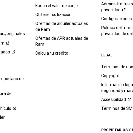
Administra tus 
Busca el valor de canje
privacidad
Obtener cotización
e
Configuraciones
Ofertas de alquiler actuales
Política del marc
de Ram
ar
originales
privacidad de
da
®
Ofertas de APR actuales de
am
Ram
tados
Calcula tu crédito
LEGAL
Términos de us
Copyright
propietario de
Información legal
seguridad y mar
pra de
Accesibilidad
hículo
Términos de
SM
ler
PROPIETARIOS Y