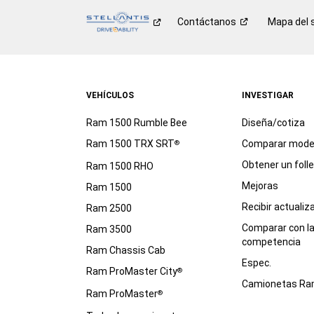
Contáctanos
Mapa del s
VEHÍCULOS
INVESTIGAR
Ram 1500 Rumble Bee
Diseña/cotiza
Ram 1500 TRX SRT
Comparar mode
®
Obtener un foll
Ram 1500 RHO
Mejoras
Ram 1500
Recibir actualiz
Ram 2500
Comparar con l
Ram 3500
competencia
Ram Chassis Cab
Espec.
Ram ProMaster City
®
Camionetas R
Ram ProMaster
®