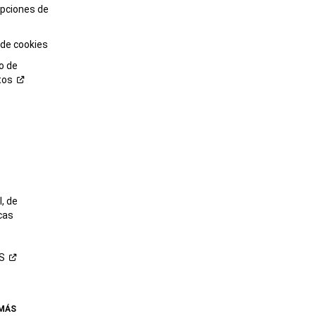
opciones de
 de cookies
o de
tos
o
, de
cas
S
 MÁS