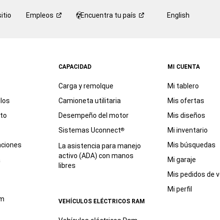
itio
Empleos
Encuentra tu
país
English
CAPACIDAD
MI CUENTA
Carga y remolque
Mi tablero
los
Camioneta utilitaria
Mis ofertas
eto
Desempeño del motor
Mis diseños
Sistemas Uconnect
Mi inventario
®
aciones
Mis búsquedas
La asistencia para manejo
activo (ADA) con manos
a
Mi garaje
libres
Mis pedidos de v
Mi perfil
am
VEHÍCULOS ELÉCTRICOS RAM