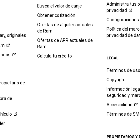
Administra tus 
Busca el valor de canje
privacidad
Obtener cotización
e
Configuraciones
Ofertas de alquiler actuales
Política del marc
de Ram
ar
originales
privacidad de
da
®
Ofertas de APR actuales de
am
Ram
tados
Calcula tu crédito
LEGAL
Términos de us
Copyright
propietario de
Información legal
seguridad y mar
pra de
Accesibilidad
hículo
Términos de
SM
ler
PROPIETARIOS Y