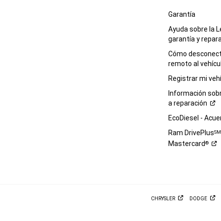
Garantía
Ayuda sobre la L
garantía y
repar
Cómo desconecta
remoto al
vehícu
Registrar mi
veh
Información sob
a
reparación
EcoDiesel -
Acue
Ram DrivePlus
S
Mastercard
®
CHRYSLER
DODGE