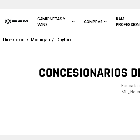
Ir al
contenido
principal
CAMIONETAS Y
RAM
COMPRAS
VANS
PROFESSION
Directorio
Michigan
Gaylord
Ir a
navegación
principal
CONCESIONARIOS DE
Busca la 
MI. ¿No e