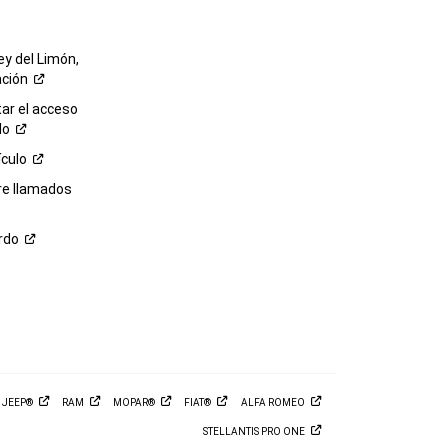
ey del Limón,
ación
r el acceso
lo
ículo
re llamados
rdo
M
JEEP®
RAM
MOPAR®
FIAT®
ALFA
ROMEO
STELLANTIS PRO
ONE