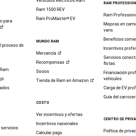
Vehículos eléctricos Ram
RAM PROFESSION
Ram 1500 REV
Ram Profession
Ram ProMaster
EV
®
io para
Mejoras en cami
vans
Beneficios comer
MUNDO RAM
l proceso de
Incentivos profe
Mercancía
Servicios conec
Recompensas
flotas
 Ram
Socios
Financiación pro
jo
vehículos
Tienda de Ram en
Amazon
sados
Carga de EV prof
Guía del
carroce
COSTO
Ver incentivos y ofertas
CENTRO DE PRIV
Incentivos nacionales
servicios
Política de
priva
Calcular pago