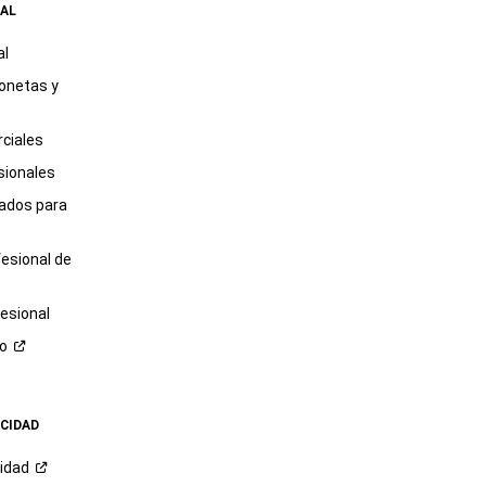
AL
al
onetas y
ciales
sionales
tados para
fesional de
esional
ro
ACIDAD
cidad