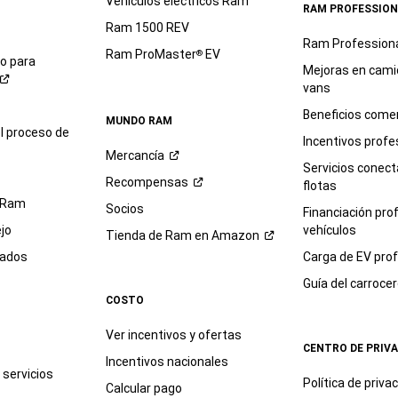
Vehículos eléctricos Ram
RAM PROFESSION
Ram 1500 REV
Ram Profession
Ram ProMaster
EV
®
io para
Mejoras en cami
vans
Beneficios comer
MUNDO RAM
l proceso de
Incentivos profe
Mercancía
Servicios conec
Recompensas
flotas
 Ram
Socios
Financiación pro
jo
vehículos
Tienda de Ram en
Amazon
sados
Carga de EV prof
Guía del
carroce
COSTO
Ver incentivos y ofertas
CENTRO DE PRIV
Incentivos nacionales
servicios
Política de
priva
Calcular pago