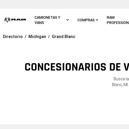
Ir al
contenido
principal
CAMIONETAS Y
RAM
COMPRAS
VANS
PROFESSION
Directorio
Michigan
Grand Blanc
Ir a
navegación
principal
CONCESIONARIOS DE V
Busca la
Blanc, MI