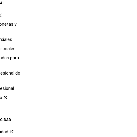
AL
al
onetas y
ciales
sionales
tados para
fesional de
esional
ro
ACIDAD
cidad