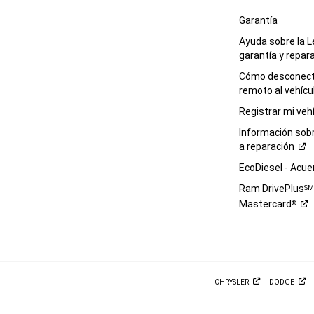
Garantía
Ayuda sobre la L
garantía y
repar
Cómo desconecta
remoto al
vehícu
Registrar mi
veh
Información sob
a
reparación
EcoDiesel -
Acue
Ram DrivePlus
S
Mastercard
®
CHRYSLER
DODGE