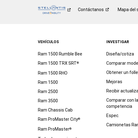
Contáctanos
Mapa del s
VEHÍCULOS
INVESTIGAR
Ram 1500 Rumble Bee
Diseña/cotiza
Ram 1500 TRX SRT
Comparar mode
®
Obtener un foll
Ram 1500 RHO
Mejoras
Ram 1500
Recibir actualiz
Ram 2500
Comparar con l
Ram 3500
competencia
Ram Chassis Cab
Espec.
Ram ProMaster City
®
Camionetas R
Ram ProMaster
®