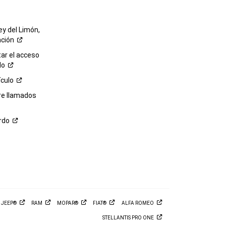
ey del Limón,
ación
r el acceso
lo
ículo
re llamados
rdo
M
JEEP®
RAM
MOPAR®
FIAT®
ALFA
ROMEO
STELLANTIS PRO
ONE