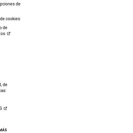
opciones de
 de cookies
o de
tos
o
, de
cas
S
 MÁS