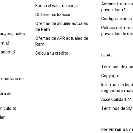
Administra tus 
Busca el valor de canje
privacidad
Obtener cotización
e
Configuraciones
Ofertas de alquiler actuales
Política del marc
de Ram
ar
originales
privacidad de
da
®
Ofertas de APR actuales de
am
Ram
tados
Calcula tu crédito
LEGAL
Términos de us
Copyright
propietario de
Información legal
seguridad y mar
pra de
Accesibilidad
hículo
Términos de
SM
ler
PROPIETARIOS Y