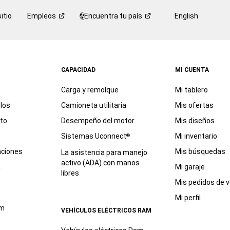
itio
Empleos
Encuentra tu
país
English
CAPACIDAD
MI CUENTA
Carga y remolque
Mi tablero
los
Camioneta utilitaria
Mis ofertas
eto
Desempeño del motor
Mis diseños
Sistemas Uconnect
Mi inventario
®
aciones
Mis búsquedas
La asistencia para manejo
activo (ADA) con manos
a
Mi garaje
libres
Mis pedidos de v
Mi perfil
am
VEHÍCULOS ELÉCTRICOS RAM