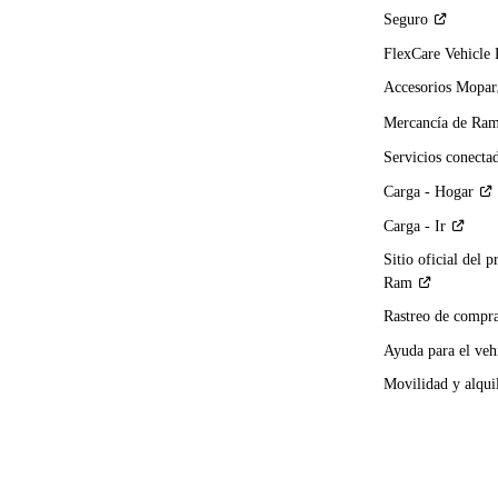
Seguro
FlexCare Vehicle
Accesorios Mopar
Mercancía de
Ra
Servicios
conecta
Carga -
Hogar
Carga -
Ir
Sitio oficial del p
Ram
Rastreo de compra
Ayuda para el
veh
Movilidad y alqui