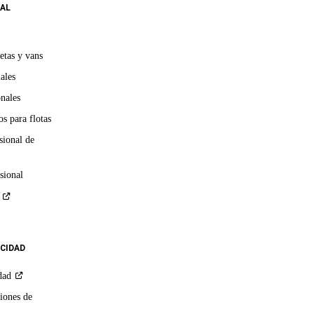
AL
etas y vans
ales
onales
s para flotas
sional de
sional
ACIDAD
dad
iones de