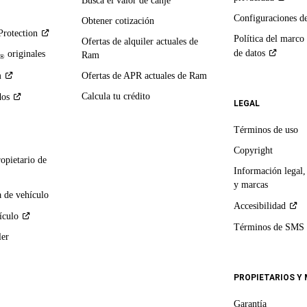
Busca el valor de canje
Configuraciones d
Obtener cotización
Protection
Política del marco
Ofertas de alquiler actuales de
de
datos
originales
Ram
®
m
Ofertas de APR actuales de Ram
Calcula tu crédito
dos
LEGAL
Términos de uso
Copyright
ropietario de
Información legal,
y marcas
 de vehículo
Accesibilidad
ículo
Términos de
SMS
ler
PROPIETARIOS Y
Garantía