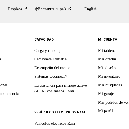
Empleos
Encuentra tu
país
English
CAPACIDAD
MI CUENTA
Carga y remolque
Mi tablero
s
Camioneta utilitaria
Mis ofertas
o
Desempeño del motor
Mis diseños
Sistemas Uconnect
Mi inventario
®
iones
Mis búsquedas
La asistencia para manejo activo
(ADA) con manos libres
competencia
Mi garaje
Mis pedidos de veh
Mi perfil
VEHÍCULOS ELÉCTRICOS RAM
Vehículos eléctricos Ram