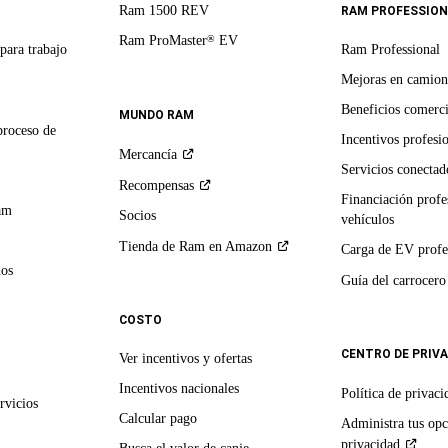
Ram 1500 REV
RAM PROFESSION
Ram ProMaster
EV
®
para trabajo
Ram Professional
Mejoras en camion
Beneficios comerci
MUNDO RAM
proceso de
Incentivos profesi
Mercancía
Servicios conectado
Recompensas
Financiación profe
am
Socios
vehículos
Tienda de Ram en
Amazon
Carga de EV profe
dos
Guía del
carrocero
COSTO
CENTRO DE PRIV
Ver incentivos y ofertas
Incentivos nacionales
Política de
privaci
rvicios
Calcular pago
Administra tus opc
privacidad