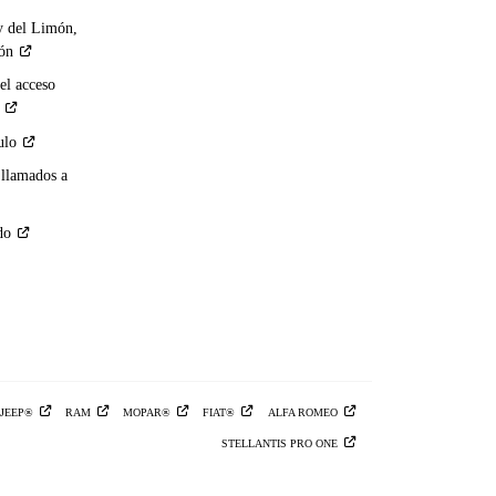
y del Limón,
ión
el acceso
ulo
 llamados a
do
JEEP®
RAM
MOPAR®
FIAT®
ALFA
ROMEO
STELLANTIS PRO
ONE