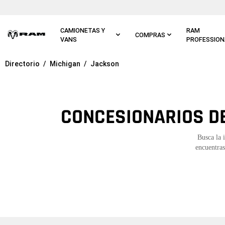
Ir al
contenido
principal
CAMIONETAS Y
RAM
COMPRAS
VANS
PROFESSION
Directorio
Michigan
Jackson
Ir a
navegación
principal
CONCESIONARIOS DE
Busca la 
encuentras