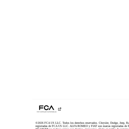
©2026 FCA US LLC. Todos los derechos reservados. Chrysler, Dodge, Jeep, R
registradas de FCA US LLC. ALFA ROMEO y FIAT son marcas registradas de F