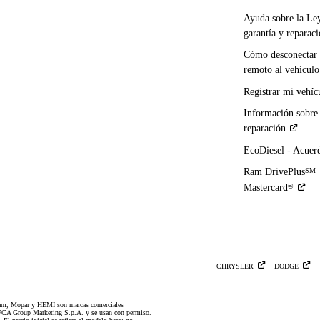
Ayuda sobre la Le
garantía y
reparac
Cómo desconectar 
remoto al
vehículo
Registrar mi
vehíc
Información sobre
reparación
EcoDiesel -
Acuer
Ram DrivePlus
SM
Mastercard
®
CHRYSLER
DODGE
am, Mopar y HEMI son marcas comerciales
CA Group Marketing S.p.A. y se usan con permiso.