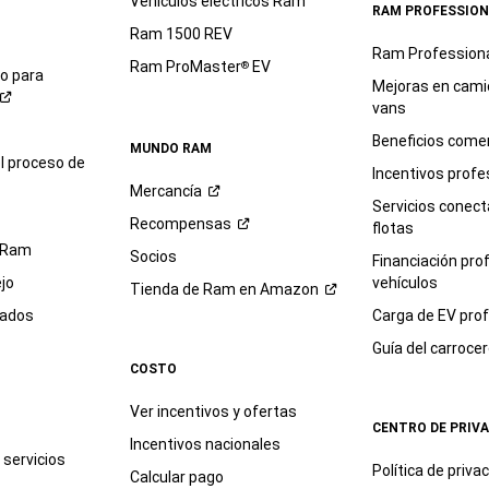
Vehículos eléctricos Ram
RAM PROFESSION
Ram 1500 REV
Ram Profession
Ram ProMaster
EV
®
io para
Mejoras en cami
vans
Beneficios comer
MUNDO RAM
l proceso de
Incentivos profe
Mercancía
Servicios conec
Recompensas
flotas
 Ram
Socios
Financiación pro
jo
vehículos
Tienda de Ram en
Amazon
sados
Carga de EV prof
Guía del
carroce
COSTO
Ver incentivos y ofertas
CENTRO DE PRIV
Incentivos nacionales
servicios
Política de
priva
Calcular pago