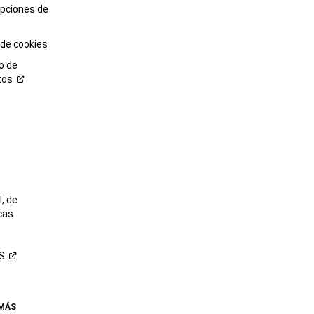
opciones de
 de cookies
o de
tos
o
, de
cas
S
 MÁS