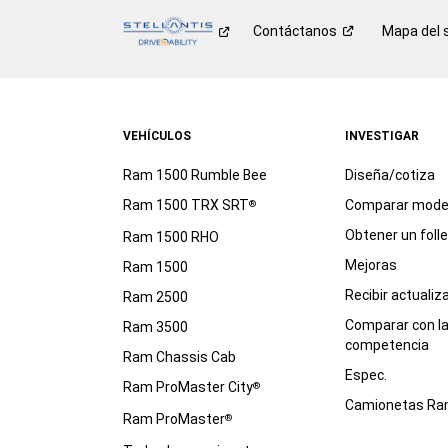
Contáctanos
Mapa del s
VEHÍCULOS
INVESTIGAR
Ram 1500 Rumble Bee
Diseña/cotiza
Ram 1500 TRX SRT
Comparar mode
®
Obtener un foll
Ram 1500 RHO
Mejoras
Ram 1500
Recibir actualiz
Ram 2500
Comparar con l
Ram 3500
competencia
Ram Chassis Cab
Espec.
Ram ProMaster City
®
Camionetas R
Ram ProMaster
®