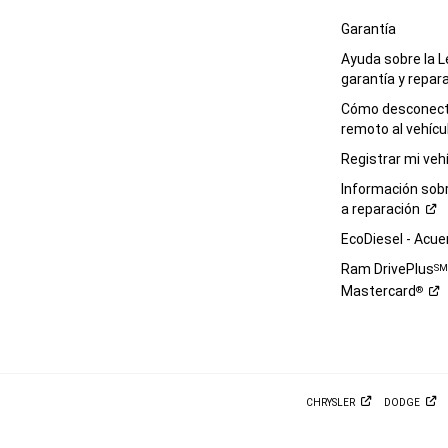
Garantía
Ayuda sobre la L
garantía y
repar
Cómo desconecta
remoto al
vehícu
Registrar mi
veh
Información sob
a
reparación
EcoDiesel -
Acue
Ram DrivePlus
S
Mastercard
®
CHRYSLER
DODGE