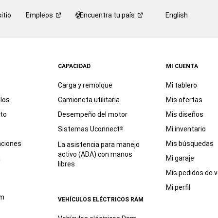
itio
Empleos
Encuentra tu
país
English
CAPACIDAD
MI CUENTA
Carga y remolque
Mi tablero
los
Camioneta utilitaria
Mis ofertas
eto
Desempeño del motor
Mis diseños
Sistemas Uconnect
Mi inventario
®
aciones
Mis búsquedas
La asistencia para manejo
activo (ADA) con manos
a
Mi garaje
libres
Mis pedidos de v
Mi perfil
am
VEHÍCULOS ELÉCTRICOS RAM