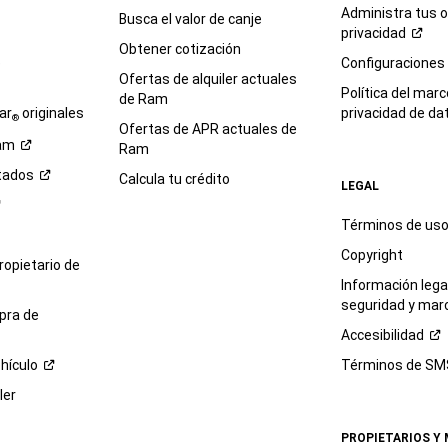
Administra tus 
Busca el valor de canje
privacidad
Obtener cotización
e
Configuraciones
Ofertas de alquiler actuales
Política del marc
de Ram
ar
originales
privacidad de
da
®
Ofertas de APR actuales de
am
Ram
tados
Calcula tu crédito
LEGAL
Términos de us
Copyright
propietario de
Información legal
seguridad y mar
pra de
Accesibilidad
hículo
Términos de
SM
ler
PROPIETARIOS Y