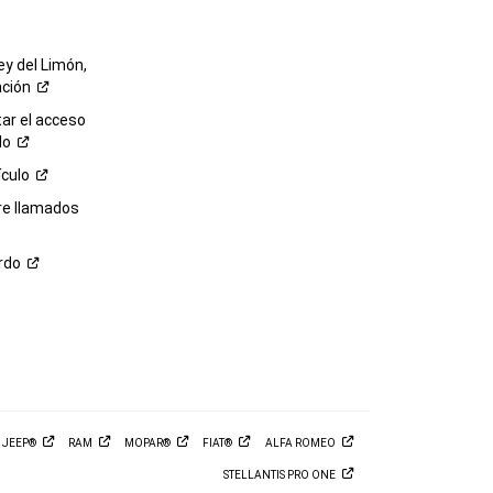
ey del Limón,
ación
r el acceso
lo
ículo
re llamados
rdo
M
JEEP®
RAM
MOPAR®
FIAT®
ALFA
ROMEO
STELLANTIS PRO
ONE