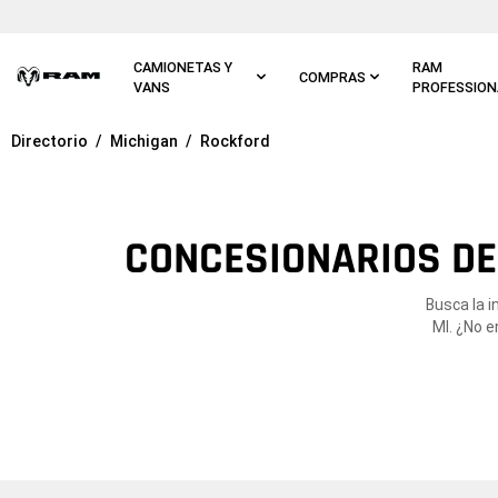
Ir al
contenido
principal
CAMIONETAS Y
RAM
COMPRAS
VANS
PROFESSION
Directorio
Michigan
Rockford
Ir a
navegación
principal
CONCESIONARIOS DE
Busca la 
MI. ¿No e