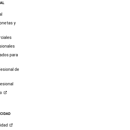
AL
al
onetas y
ciales
sionales
tados para
fesional de
esional
ro
ACIDAD
cidad