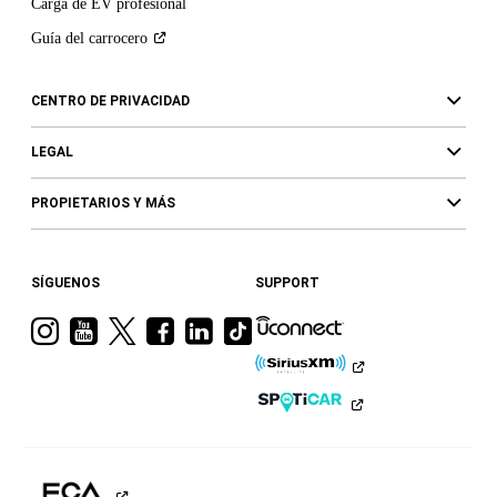
Carga de EV profesional
Guía del
carrocero
CENTRO DE PRIVACIDAD
LEGAL
PROPIETARIOS Y MÁS
SÍGUENOS
SUPPORT
Visita
Visita
Visita
Visita
Visita
Visita
a
a
a
a
a
a
Ram
Ram
Ram
Ram
Ram
Ram
en
en
en
en
en
en
Instagram
YouTube
Twitter
Facebook
LinkedIn
TikTok