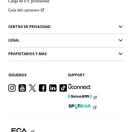
Carga de EV profesional
Guía del
carrocero
CENTRO DE PRIVACIDAD
LEGAL
PROPIETARIOS Y MÁS
SÍGUENOS
SUPPORT
Visita
Visita
Visita
Visita
Visita
Visita
a
a
a
a
a
a
Ram
Ram
Ram
Ram
Ram
Ram
en
en
en
en
en
en
Instagram
YouTube
Twitter
Facebook
LinkedIn
TikTok