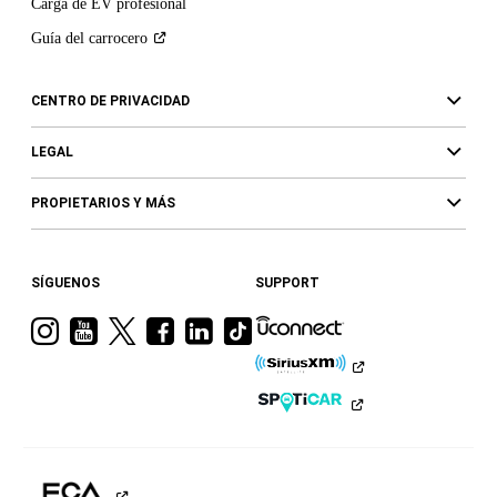
Carga de EV profesional
Guía del
carrocero
CENTRO DE PRIVACIDAD
LEGAL
PROPIETARIOS Y MÁS
SÍGUENOS
SUPPORT
Visita
Visita
Visita
Visita
Visita
Visita
a
a
a
a
a
a
Ram
Ram
Ram
Ram
Ram
Ram
en
en
en
en
en
en
Instagram
YouTube
Twitter
Facebook
LinkedIn
TikTok