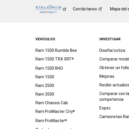
Contáctanos
Mapa del s
VEHÍCULOS
INVESTIGAR
Ram 1500 Rumble Bee
Diseña/cotiza
Ram 1500 TRX SRT
Comparar mode
®
Obtener un foll
Ram 1500 RHO
Mejoras
Ram 1500
Recibir actualiz
Ram 2500
Comparar con l
Ram 3500
competencia
Ram Chassis Cab
Espec.
Ram ProMaster City
®
Camionetas R
Ram ProMaster
®