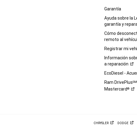
Garantía
Ayuda sobre la L
garantía y
repar
Cómo desconecta
remoto al
vehícu
Registrar mi
veh
Información sob
a
reparación
EcoDiesel -
Acue
Ram DrivePlus
S
Mastercard
®
CHRYSLER
DODGE