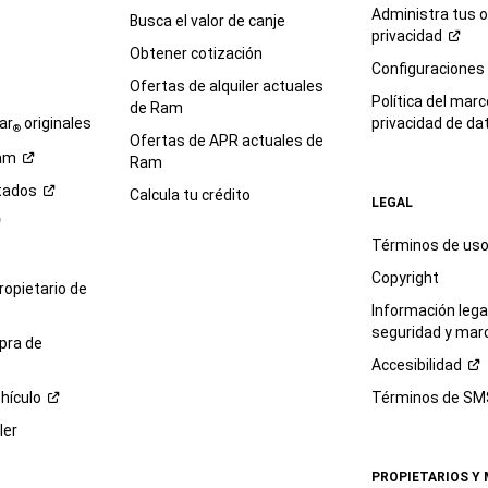
Administra tus 
Busca el valor de canje
privacidad
Obtener cotización
e
Configuraciones
Ofertas de alquiler actuales
Política del marc
de Ram
ar
originales
privacidad de
da
®
Ofertas de APR actuales de
am
Ram
tados
Calcula tu crédito
LEGAL
Términos de us
Copyright
propietario de
Información legal
seguridad y mar
pra de
Accesibilidad
hículo
Términos de
SM
ler
PROPIETARIOS Y