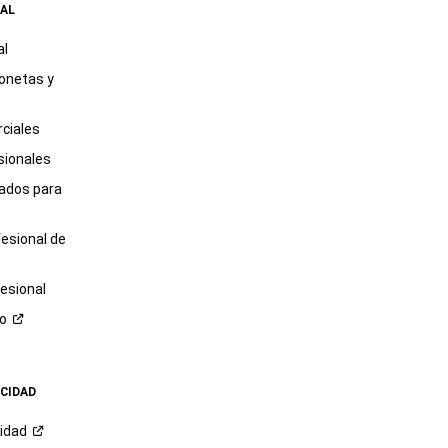
AL
al
onetas y
ciales
sionales
tados para
fesional de
esional
ro
ACIDAD
cidad