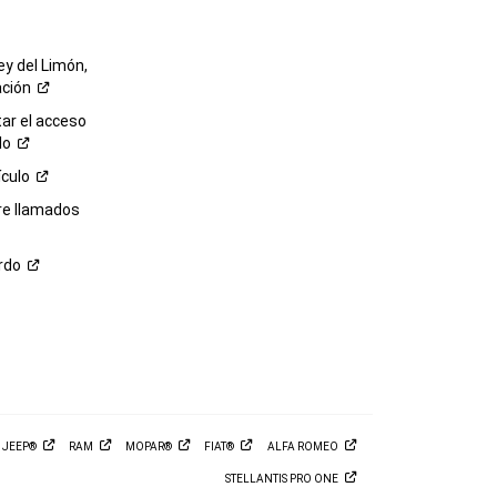
ey del Limón,
ación
r el acceso
lo
ículo
re llamados
rdo
M
JEEP®
RAM
MOPAR®
FIAT®
ALFA
ROMEO
STELLANTIS PRO
ONE