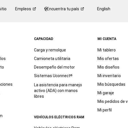
itio
Empleos
Encuentra tu
país
English
CAPACIDAD
MI CUENTA
Carga y remolque
Mi tablero
los
Camioneta utilitaria
Mis ofertas
eto
Desempeño del motor
Mis diseños
Sistemas Uconnect
Mi inventario
®
aciones
Mis búsquedas
La asistencia para manejo
activo (ADA) con manos
a
Mi garaje
libres
Mis pedidos de v
Mi perfil
am
VEHÍCULOS ELÉCTRICOS RAM