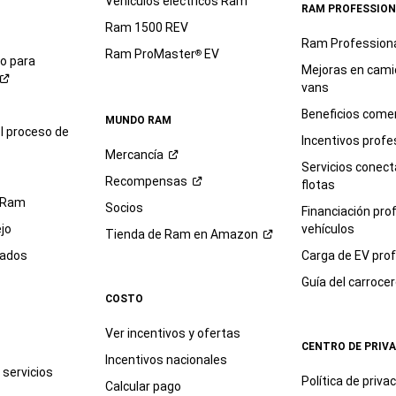
Vehículos eléctricos Ram
RAM PROFESSION
Ram 1500 REV
Ram Profession
Ram ProMaster
EV
®
io para
Mejoras en cami
vans
Beneficios comer
MUNDO RAM
l proceso de
Incentivos profe
Mercancía
Servicios conec
Recompensas
flotas
 Ram
Socios
Financiación pro
jo
vehículos
Tienda de Ram en
Amazon
sados
Carga de EV prof
Guía del
carroce
COSTO
Ver incentivos y ofertas
CENTRO DE PRIV
Incentivos nacionales
servicios
Política de
priva
Calcular pago