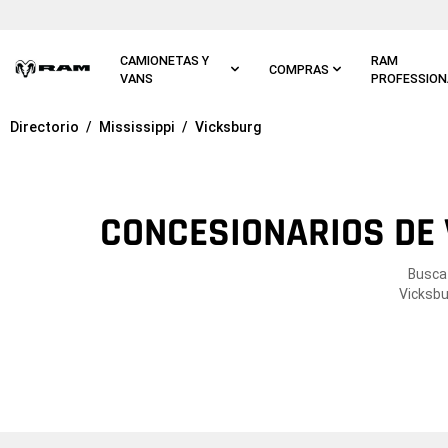
Ir al
contenido
principal
CAMIONETAS Y
RAM
COMPRAS
VANS
PROFESSION
Directorio
Mississippi
Vicksburg
Ir a
navegación
principal
CONCESIONARIOS DE 
Busca 
Vicksbu