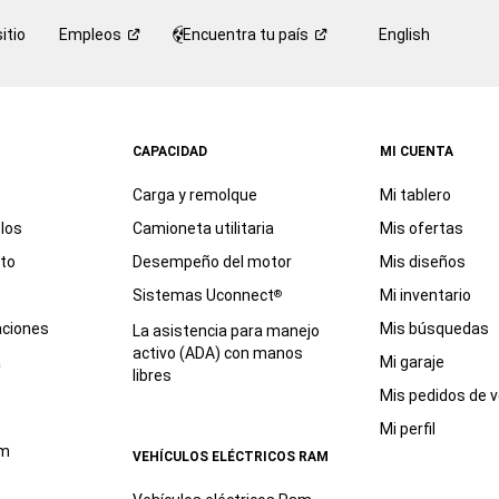
itio
Empleos
Encuentra tu
país
English
CAPACIDAD
MI CUENTA
Carga y remolque
Mi tablero
los
Camioneta utilitaria
Mis ofertas
eto
Desempeño del motor
Mis diseños
Sistemas Uconnect
Mi inventario
®
aciones
Mis búsquedas
La asistencia para manejo
activo (ADA) con manos
a
Mi garaje
libres
Mis pedidos de v
Mi perfil
am
VEHÍCULOS ELÉCTRICOS RAM