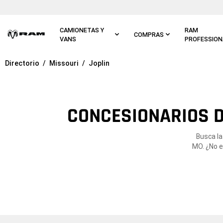
Ir al
contenido
principal
CAMIONETAS Y
RAM
COMPRAS
VANS
PROFESSION
Directorio
Missouri
Joplin
Ir a
navegación
principal
CONCESIONARIOS D
Busca la
MO. ¿No e