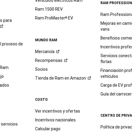
Vehículos eléctricos Ram
RAM PROFESSION
Ram 1500 REV
Ram Profession
Ram ProMaster
EV
®
io para
Mejoras en cami
vans
Beneficios comer
MUNDO RAM
l proceso de
Incentivos profe
Mercancía
Servicios conec
Recompensas
flotas
 Ram
Socios
Financiación pro
jo
vehículos
Tienda de Ram en
Amazon
sados
Carga de EV prof
Guía del
carroce
COSTO
Ver incentivos y ofertas
CENTRO DE PRIV
Incentivos nacionales
servicios
Política de
priva
Calcular pago