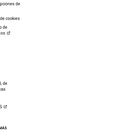
opciones de
 de cookies
o de
tos
o
, de
cas
S
 MÁS