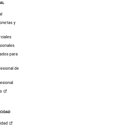
AL
al
onetas y
ciales
sionales
tados para
fesional de
esional
ro
ACIDAD
cidad