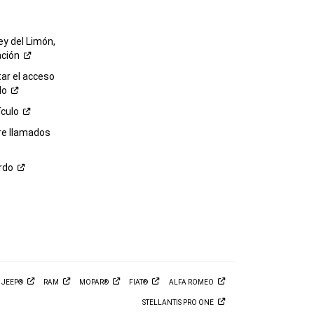
ey del Limón,
ación
r el acceso
lo
ículo
re llamados
rdo
M
JEEP®
RAM
MOPAR®
FIAT®
ALFA
ROMEO
STELLANTIS PRO
ONE