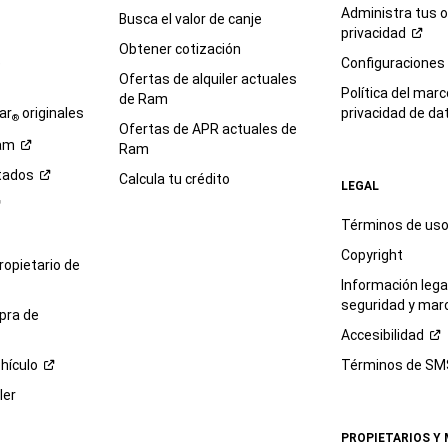
Administra tus 
Busca el valor de canje
privacidad
Obtener cotización
e
Configuraciones
Ofertas de alquiler actuales
Política del marc
de Ram
ar
originales
privacidad de
da
®
Ofertas de APR actuales de
am
Ram
tados
Calcula tu crédito
LEGAL
Términos de us
Copyright
propietario de
Información legal
seguridad y mar
pra de
Accesibilidad
hículo
Términos de
SM
ler
PROPIETARIOS Y