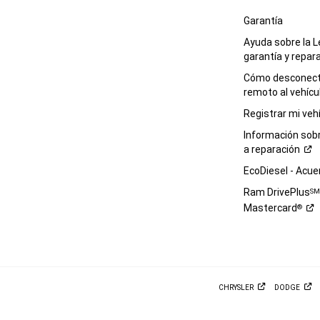
Garantía
Ayuda sobre la L
garantía y
repar
Cómo desconecta
remoto al
vehícu
Registrar mi
veh
Información sob
a
reparación
EcoDiesel -
Acue
Ram DrivePlus
S
Mastercard
®
CHRYSLER
DODGE