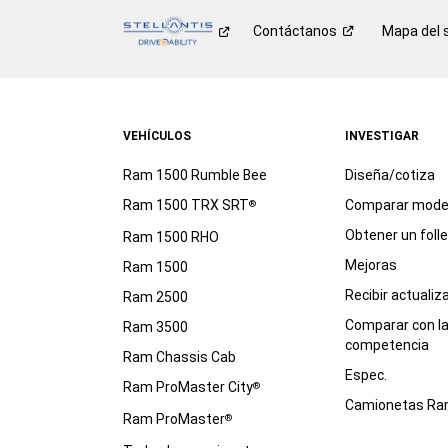
Contáctanos
Mapa del s
VEHÍCULOS
INVESTIGAR
Ram 1500 Rumble Bee
Diseña/cotiza
Ram 1500 TRX SRT
Comparar mode
®
Obtener un foll
Ram 1500 RHO
Mejoras
Ram 1500
Recibir actualiz
Ram 2500
Comparar con l
Ram 3500
competencia
Ram Chassis Cab
Espec.
Ram ProMaster City
®
Camionetas R
Ram ProMaster
®