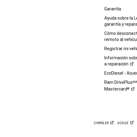
Garantía
Ayuda sobre la L
garantía y
repar
Cómo desconecta
remoto al
vehícu
Registrar mi
veh
Información sob
a
reparación
EcoDiesel -
Acue
Ram DrivePlus
S
Mastercard
®
CHRYSLER
DODGE