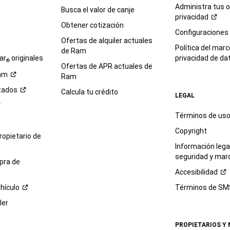
Administra tus 
Busca el valor de canje
privacidad
Obtener cotización
e
Configuraciones
Ofertas de alquiler actuales
Política del marc
de Ram
ar
originales
privacidad de
da
®
Ofertas de APR actuales de
am
Ram
tados
Calcula tu crédito
LEGAL
Términos de us
Copyright
propietario de
Información legal
seguridad y mar
pra de
Accesibilidad
hículo
Términos de
SM
ler
PROPIETARIOS Y