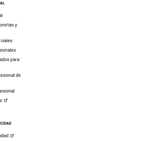
AL
al
onetas y
ciales
sionales
tados para
fesional de
esional
ro
ACIDAD
cidad