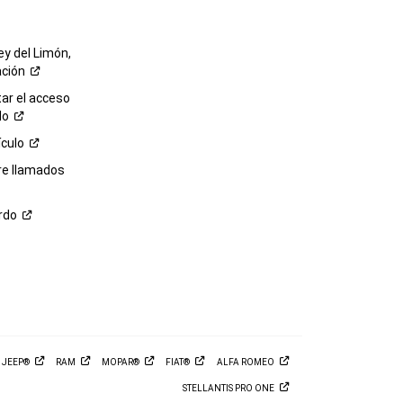
ey del Limón,
ación
r el acceso
lo
ículo
re llamados
rdo
M
JEEP®
RAM
MOPAR®
FIAT®
ALFA
ROMEO
STELLANTIS PRO
ONE