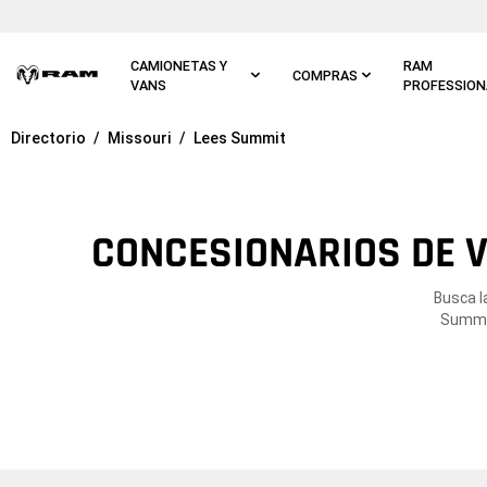
Ir al
contenido
principal
CAMIONETAS Y
RAM
COMPRAS
VANS
PROFESSION
Directorio
Missouri
Lees Summit
Ir a
navegación
principal
CONCESIONARIOS DE V
Busca l
Summit