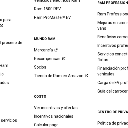
Vehículos eléctricos Ram
RAM PROFESSION
Ram 1500 REV
Ram Profession
Ram ProMaster
EV
®
io para
Mejoras en cami
vans
Beneficios comer
MUNDO RAM
l proceso de
Incentivos profe
Mercancía
Servicios conec
Recompensas
flotas
 Ram
Socios
Financiación pro
jo
vehículos
Tienda de Ram en
Amazon
sados
Carga de EV prof
Guía del
carroce
COSTO
Ver incentivos y ofertas
CENTRO DE PRIV
Incentivos nacionales
servicios
Política de
priva
Calcular pago