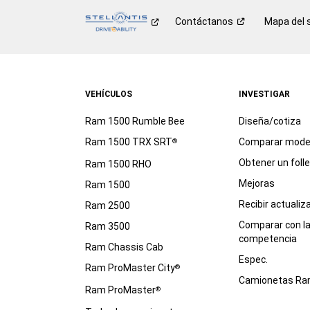
Contáctanos
Mapa del s
VEHÍCULOS
INVESTIGAR
Ram 1500 Rumble Bee
Diseña/cotiza
Ram 1500 TRX SRT
Comparar mode
®
Obtener un foll
Ram 1500 RHO
Mejoras
Ram 1500
Recibir actualiz
Ram 2500
Comparar con l
Ram 3500
competencia
Ram Chassis Cab
Espec.
Ram ProMaster City
®
Camionetas R
Ram ProMaster
®