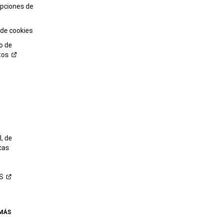
opciones de
 de cookies
o de
tos
o
, de
cas
S
 MÁS