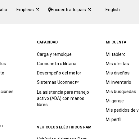
itio
Empleos
Encuentra tu
país
English
CAPACIDAD
MI CUENTA
Carga y remolque
Mi tablero
los
Camioneta utilitaria
Mis ofertas
eto
Desempeño del motor
Mis diseños
Sistemas Uconnect
Mi inventario
®
aciones
Mis búsquedas
La asistencia para manejo
activo (ADA) con manos
a
Mi garaje
libres
Mis pedidos de v
Mi perfil
am
VEHÍCULOS ELÉCTRICOS RAM