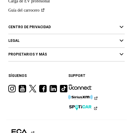
Carga de EV profesional
Guía del
carrocero
CENTRO DE PRIVACIDAD
LEGAL
PROPIETARIOS Y MÁS
SÍGUENOS
SUPPORT
Visita
Visita
Visita
Visita
Visita
Visita
a
a
a
a
a
a
Ram
Ram
Ram
Ram
Ram
Ram
en
en
en
en
en
en
Instagram
YouTube
Twitter
Facebook
LinkedIn
TikTok