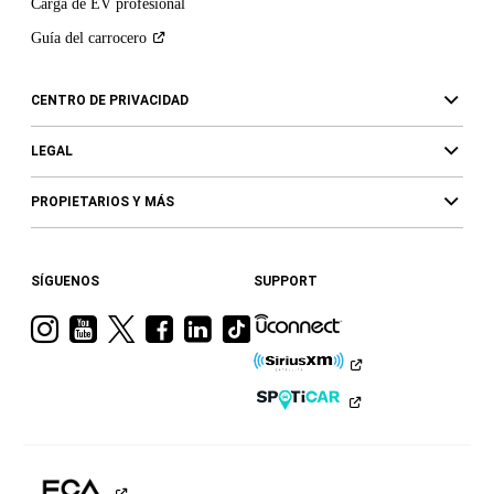
Carga de EV profesional
Guía del
carrocero
CENTRO DE PRIVACIDAD
LEGAL
PROPIETARIOS Y MÁS
SÍGUENOS
SUPPORT
Visita
Visita
Visita
Visita
Visita
Visita
a
a
a
a
a
a
Ram
Ram
Ram
Ram
Ram
Ram
en
en
en
en
en
en
Instagram
YouTube
Twitter
Facebook
LinkedIn
TikTok