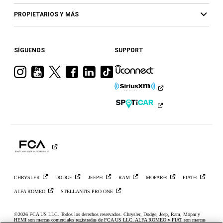
PROPIETARIOS Y MÁS
SÍGUENOS
SUPPORT
Visita
Visita
Visita
Visita
Visita
Visita
a
a
a
a
a
a
Ram
Ram
Ram
Ram
Ram
Ram
en
en
en
en
en
en
Instagram
YouTube
Twitter
Facebook
LinkedIn
TikTok
CHRYSLER
DODGE
JEEP®
RAM
MOPAR®
FIAT®
ALFA
ROMEO
STELLANTIS PRO
ONE
©2026 FCA US LLC. Todos los derechos reservados. Chrysler, Dodge, Jeep, Ram, Mopar y
HEMI son marcas comerciales registradas de FCA US LLC. ALFA ROMEO y FIAT son marcas