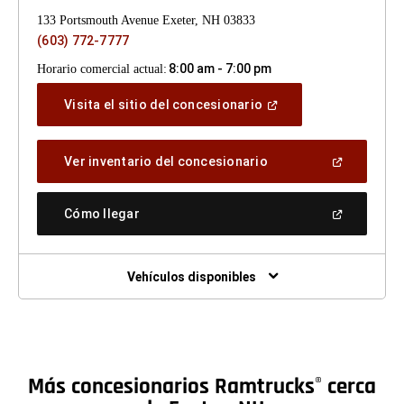
133 Portsmouth Avenue Exeter, NH 03833
(603) 772-7777
8:00 am - 7:00 pm
Horario comercial actual:
(Abrir
Visita el sitio del concesionario
en
una
ventana
(Abrir
Ver inventario del concesionario
nueva)
en
una
ventana
(Abrir
Cómo llegar
nueva)
en
una
ventana
nueva)
Vehículos disponibles
Más concesionarios Ramtrucks
cerca
®