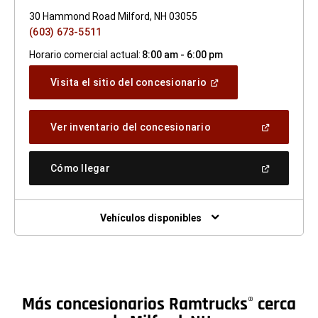
30 Hammond Road Milford, NH 03055
(603) 673-5511
Horario comercial actual:
8:00 am - 6:00 pm
(Abrir
Visita el sitio del concesionario
en
una
ventana
(Abrir
Ver inventario del concesionario
nueva)
en
una
ventana
(Abrir
Cómo llegar
nueva)
en
una
ventana
nueva)
Vehículos disponibles
Más concesionarios Ramtrucks
cerca
®