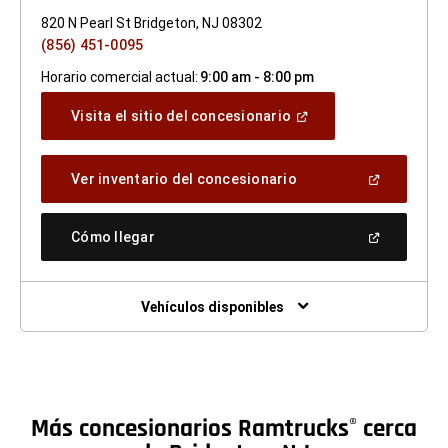
820 N Pearl St Bridgeton, NJ 08302
(856) 451-0095
Horario comercial actual:
9:00 am - 8:00 pm
(Abrir
Visita el sitio del concesionario
en
una
ventana
(Abrir
Ver inventario del concesionario
nueva)
en
una
ventana
(Abrir
Cómo llegar
nueva)
en
una
ventana
nueva)
Vehículos disponibles
Más concesionarios Ramtrucks
cerca
®