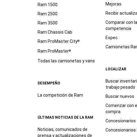
Mejoras
Ram 1500
Recibir actualiz
Ram 2500
Comparar con l
Ram 3500
competencia
Ram Chassis Cab
Espec.
Ram ProMaster City
®
Camionetas R
Ram ProMaster
®
Todas las camionetas y vans
LOCALIZAR
Buscar inventar
DESEMPEÑO
trabajo
pesado
La competición de Ram
Buscar nuevos
Comenzar con e
compra
ÚLTIMAS NOTICIAS DE LA RAM
Concesionarios
Noticias, comunicados de
Concesionarios
prensa y actualizaciones de