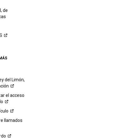
, de
cas
S
 MÁS
ey del Limón,
ación
r el acceso
lo
ículo
re llamados
rdo