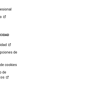
esional
ro
ACIDAD
cidad
opciones de
 de cookies
o de
tos
o