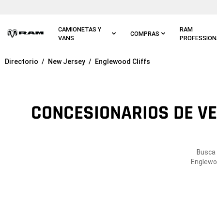
Ir al
contenido
principal
CAMIONETAS Y
RAM
COMPRAS
VANS
PROFESSION
Directorio
New Jersey
Englewood Cliffs
Ir a
navegación
principal
CONCESIONARIOS DE VE
Busca 
Englewoo