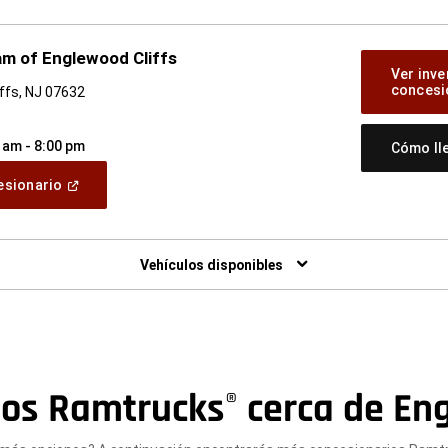
m of Englewood Cliffs
Ver inve
concesi
ffs, NJ 07632
 am - 8:00 pm
Cómo ll
(Abrir
cesionario
en
una
ventana
nueva)
Vehículos disponibles
ios Ramtrucks
cerca de Eng
®