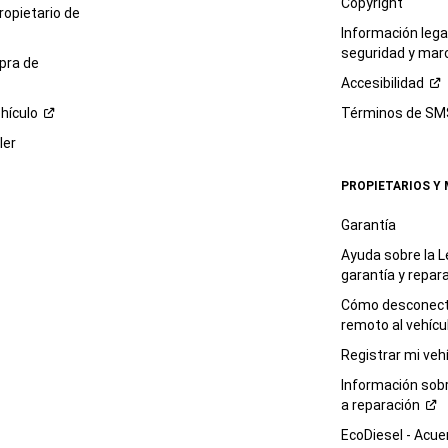
Copyright
propietario de
Información legal
seguridad y mar
pra de
Accesibilidad
hículo
Términos de
SM
ler
PROPIETARIOS Y
Garantía
Ayuda sobre la L
garantía y
repar
Cómo desconecta
remoto al
vehícu
Registrar mi
veh
Información sob
a
reparación
EcoDiesel -
Acue