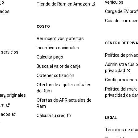
jo
vehículos
Tienda de Ram en
Amazon
sados
Carga de EV prof
Guía del
carroce
COSTO
Ver incentivos y ofertas
CENTRO DE PRIV
Incentivos nacionales
servicios
Política de
priva
Calcular pago
Administra tus 
Busca el valor de canje
privacidad
Obtener cotización
e
Configuraciones
Ofertas de alquiler actuales
Política del marc
de Ram
ar
originales
privacidad de
da
®
Ofertas de APR actuales de
am
Ram
tados
Calcula tu crédito
LEGAL
Términos de us