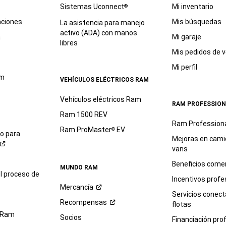
Sistemas Uconnect
Mi inventario
®
aciones
Mis búsquedas
La asistencia para manejo
activo (ADA) con manos
a
Mi garaje
libres
Mis pedidos de v
Mi perfil
am
VEHÍCULOS ELÉCTRICOS RAM
Vehículos eléctricos Ram
RAM PROFESSION
Ram 1500 REV
Ram Profession
Ram ProMaster
EV
®
io para
Mejoras en cami
vans
Beneficios comer
MUNDO RAM
l proceso de
Incentivos profe
Mercancía
Servicios conec
Recompensas
flotas
 Ram
Socios
Financiación pro