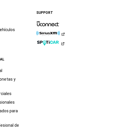
Ram
Ram
Instagram
YouTube
Twitter
Facebook
en
en
SUPPORT
LinkedIn
TikTok
ehículos
AL
al
onetas y
ciales
sionales
tados para
fesional de