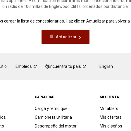
más opciones? A continuación encontrarás más concesionarios Ramt
un radio de 100 millas de Englewood Cliffs, ordenados por distancia.
 cargar la lista de concesionarios. Haz clic en Actualizar para volver a 
Actualizar
itio
Empleos
Encuentra tu
país
English
CAPACIDAD
MI CUENTA
Carga y remolque
Mi tablero
los
Camioneta utilitaria
Mis ofertas
eto
Desempeño del motor
Mis diseños