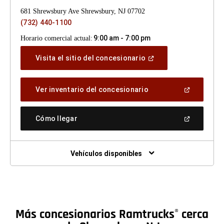
681 Shrewsbury Ave Shrewsbury, NJ 07702
(732) 440-1100
9:00 am - 7:00 pm
Horario comercial actual:
(Abrir
Visita el sitio del concesionario
en
una
ventana
(Abrir
Ver inventario del concesionario
nueva)
en
una
ventana
(Abrir
Cómo llegar
nueva)
en
una
ventana
nueva)
Vehículos disponibles
Más concesionarios Ramtrucks
cerca
®