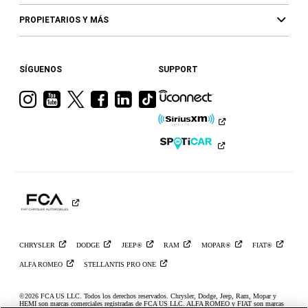
PROPIETARIOS Y MÁS
SÍGUENOS
SUPPORT
Visita
Visita
Visita
Visita
Visita
Visita
a
a
a
a
a
a
Ram
Ram
Ram
Ram
Ram
Ram
en
en
en
en
en
en
Instagram
YouTube
Twitter
Facebook
LinkedIn
TikTok
CHRYSLER
DODGE
JEEP®
RAM
MOPAR®
FIAT®
ALFA
ROMEO
STELLANTIS PRO
ONE
©2026 FCA US LLC. Todos los derechos reservados. Chrysler, Dodge, Jeep, Ram, Mopar y
HEMI son marcas comerciales registradas de FCA US LLC. ALFA ROMEO y FIAT son marcas