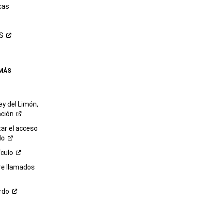
cas
S
 MÁS
ey del Limón,
ación
r el acceso
lo
ículo
re llamados
rdo
M