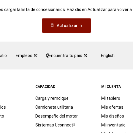
 cargar la lista de concesionarios. Haz clic en Actualizar para volver a 
Actualizar
itio
Empleos
Encuentra tu
país
English
CAPACIDAD
MI CUENTA
Carga y remolque
Mi tablero
los
Camioneta utilitaria
Mis ofertas
eto
Desempeño del motor
Mis diseños
Sistemas Uconnect
Mi inventario
®