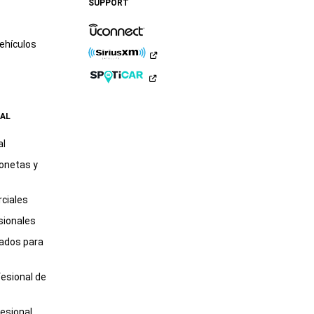
SUPPORT
LinkedIn
TikTok
ehículos
AL
al
onetas y
ciales
sionales
tados para
fesional de
esional