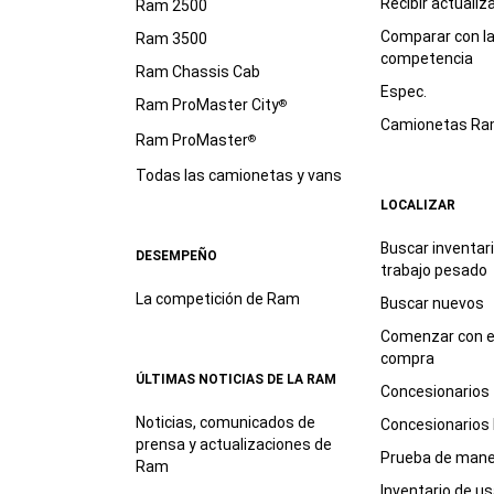
Recibir actualiz
Ram 2500
Comparar con l
Ram 3500
competencia
Ram Chassis Cab
Espec.
Ram ProMaster City
®
Camionetas R
Ram ProMaster
®
Todas las camionetas y vans
LOCALIZAR
Buscar inventar
DESEMPEÑO
trabajo
pesado
La competición de Ram
Buscar nuevos
Comenzar con e
compra
ÚLTIMAS NOTICIAS DE LA RAM
Concesionarios
Noticias, comunicados de
Concesionarios
prensa y actualizaciones de
Prueba de mane
Ram
Inventario de u