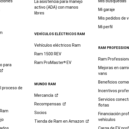
aciones
Mis búsquedas
La asistencia para manejo
activo (ADA) con manos
a
Mi garaje
libres
Mis pedidos de v
Mi perfil
am
VEHÍCULOS ELÉCTRICOS RAM
Vehículos eléctricos Ram
RAM PROFESSION
Ram 1500 REV
Ram Profession
Ram ProMaster
EV
®
io para
Mejoras en cami
vans
Beneficios comer
MUNDO RAM
l proceso de
Incentivos profe
Mercancía
Servicios conec
Recompensas
flotas
 Ram
Socios
Financiación pro
jo
vehículos
Tienda de Ram en
Amazon
sados
Carga de EV prof