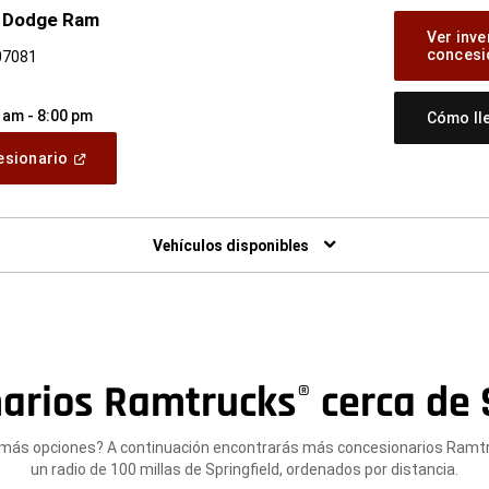
p Dodge Ram
Ver inve
concesi
 07081
 am - 8:00 pm
Cómo ll
(Abrir
cesionario
en
una
ventana
nueva)
Vehículos disponibles
arios Ramtrucks
cerca de 
®
más opciones? A continuación encontrarás más concesionarios Ramt
un radio de 100 millas de Springfield, ordenados por distancia.