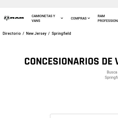
Ir al
contenido
principal
CAMIONETAS Y
RAM
COMPRAS
VANS
PROFESSION
Directorio
New Jersey
Springfield
Ir a
navegación
principal
CONCESIONARIOS DE V
Busca 
Springf