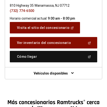
810 Highway 35 Wanamassa, NJ 07712
(732) 774-6500
Horario comercial actual:
9:00 am - 8:00 pm
(Abrir
Visita el sitio del concesionario
en
una
ventana
(Abrir
Ver inventario del concesionario
nueva)
en
una
ventana
(Abrir
Cómo llegar
nueva)
en
una
ventana
nueva)
Vehículos disponibles
Más concesionarios Ramtrucks
cerca
®