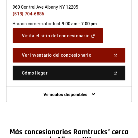
960 Central Ave Albany, NY 12205
(518) 704-6886
Horario comercial actual:
9:00 am - 7:00 pm
(Abrir
Visita el sitio del concesionario
en
una
ventana
(Abrir
Ver inventario del concesionario
nueva)
en
una
ventana
(Abrir
Cómo llegar
nueva)
en
una
ventana
nueva)
Vehículos disponibles
Más concesionarios Ramtrucks
cerca
®