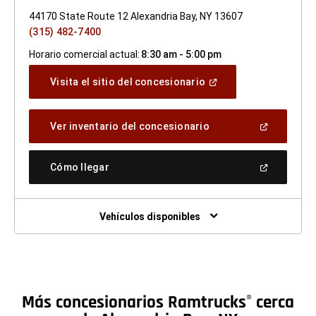
44170 State Route 12 Alexandria Bay, NY 13607
(315) 482-7400
Horario comercial actual:
8:30 am - 5:00 pm
(Abrir
Visita el sitio del concesionario
en
una
ventana
(Abrir
Ver inventario del concesionario
nueva)
en
una
ventana
(Abrir
Cómo llegar
nueva)
en
una
ventana
nueva)
Vehículos disponibles
Más concesionarios Ramtrucks
cerca
®