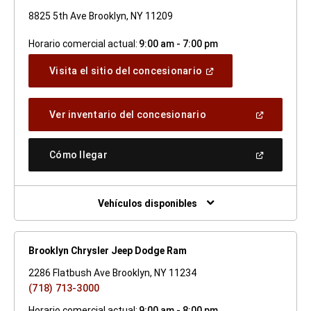
8825 5th Ave Brooklyn, NY 11209
Horario comercial actual:
9:00 am - 7:00 pm
(Abrir
Visita el sitio del concesionario
en
una
ventana
(Abrir
Ver inventario del concesionario
nueva)
en
una
ventana
(Abrir
Cómo llegar
nueva)
en
una
ventana
nueva)
Vehículos disponibles
Brooklyn Chrysler Jeep Dodge Ram
2286 Flatbush Ave Brooklyn, NY 11234
(718) 713-3000
Horario comercial actual:
9:00 am - 8:00 pm