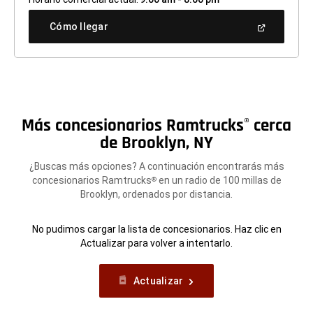
(Abrir
Cómo llegar
en
una
ventana
nueva)
Más concesionarios Ramtrucks
cerca
®
de Brooklyn, NY
¿Buscas más opciones? A continuación encontrarás más
concesionarios Ramtrucks
en un radio de 100 millas de
®
Brooklyn, ordenados por distancia.
No pudimos cargar la lista de concesionarios. Haz clic en
Actualizar para volver a intentarlo.
Actualizar