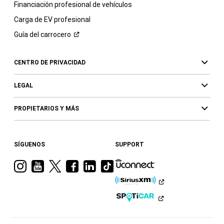
Financiación profesional de vehículos
Carga de EV profesional
Guía del
carrocero
CENTRO DE PRIVACIDAD
LEGAL
PROPIETARIOS Y MÁS
SÍGUENOS
SUPPORT
Visita
Visita
Visita
Visita
Visita
Visita
a
a
a
a
a
a
Ram
Ram
Ram
Ram
Ram
Ram
en
en
en
en
en
en
Instagram
YouTube
Twitter
Facebook
LinkedIn
TikTok