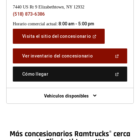
7440 US Rt 9 Elizabethtown, NY 12932
(518) 873-6386
8:00 am - 5:00 pm
Horario comercial actual:
(Abrir
Visita el sitio del concesionario
en
una
ventana
(Abrir
Ver inventario del concesionario
nueva)
en
una
ventana
(Abrir
Cómo llegar
nueva)
en
una
ventana
nueva)
Vehículos disponibles
Más concesionarios Ramtrucks
cerca
®