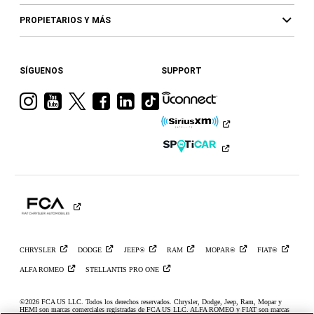
PROPIETARIOS Y MÁS
SÍGUENOS
SUPPORT
Visita
Visita
Visita
Visita
Visita
Visita
a
a
a
a
a
a
Ram
Ram
Ram
Ram
Ram
Ram
en
en
en
en
en
en
Instagram
YouTube
Twitter
Facebook
LinkedIn
TikTok
CHRYSLER
DODGE
JEEP®
RAM
MOPAR®
FIAT®
ALFA
ROMEO
STELLANTIS PRO
ONE
©2026 FCA US LLC. Todos los derechos reservados. Chrysler, Dodge, Jeep, Ram, Mopar y
HEMI son marcas comerciales registradas de FCA US LLC. ALFA ROMEO y FIAT son marcas