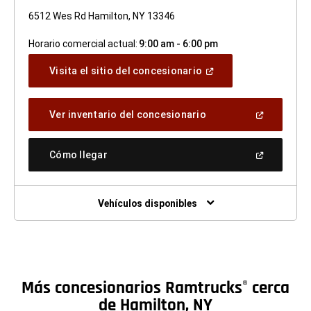
6512 Wes Rd Hamilton, NY 13346
Horario comercial actual:
9:00 am - 6:00 pm
(Abrir
Visita el sitio del concesionario
en
una
ventana
(Abrir
Ver inventario del concesionario
nueva)
en
una
ventana
(Abrir
Cómo llegar
nueva)
en
una
ventana
nueva)
Vehículos disponibles
Más concesionarios Ramtrucks
cerca
®
de Hamilton, NY