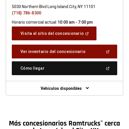
5030 Northern Blvd Long Island City, NY 11101
(718) 786-8300
Horario comercial actual:
10:00 am - 7:00 pm
(Abrir
Visita el sitio del concesionario
en
una
ventana
(Abrir
Ver inventario del concesionario
nueva)
en
una
ventana
(Abrir
Cómo llegar
nueva)
en
una
ventana
nueva)
Vehículos disponibles
Más concesionarios Ramtrucks
cerca
®