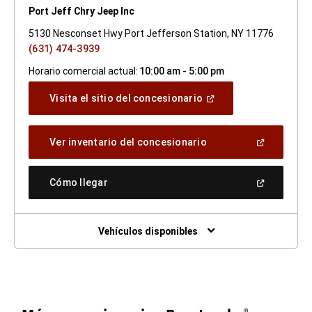
Port Jeff Chry Jeep Inc
5130 Nesconset Hwy Port Jefferson Station, NY 11776
(631) 474-3939
Horario comercial actual:
10:00 am - 5:00 pm
(Abrir
Visita el sitio del concesionario
en
una
ventana
(Abrir
Ver inventario del concesionario
nueva)
en
una
ventana
(Abrir
Cómo llegar
nueva)
en
una
ventana
nueva)
Vehículos disponibles