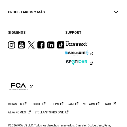
PROPIETARIOS Y MÁS
SÍGUENOS
SUPPORT
Visita
Visita
Visita
Visita
Visita
Visita
a
a
a
a
a
a
Ram
Ram
Ram
Ram
Ram
Ram
en
en
en
en
en
en
Instagram
YouTube
Twitter
Facebook
LinkedIn
TikTok
CHRYSLER
DODGE
JEEP®
RAM
MOPAR®
FIAT®
ALFA
ROMEO
STELLANTIS PRO
ONE
©2026 FCA US LLC. Todos los derechos reservados. Chrysler, Dodge, Jeep, Ram,