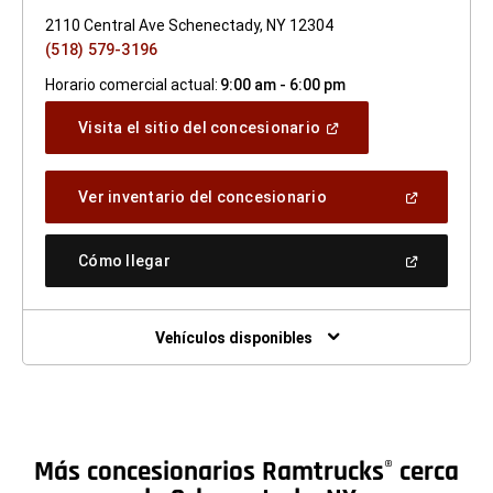
2110 Central Ave Schenectady, NY 12304
(518) 579-3196
Horario comercial actual:
9:00 am - 6:00 pm
(Abrir
Visita el sitio del concesionario
en
una
ventana
(Abrir
Ver inventario del concesionario
nueva)
en
una
ventana
(Abrir
Cómo llegar
nueva)
en
una
ventana
nueva)
Vehículos disponibles
Más concesionarios Ramtrucks
cerca
®