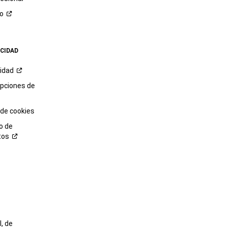
ro
ACIDAD
cidad
opciones de
 de cookies
o de
tos
o
, de