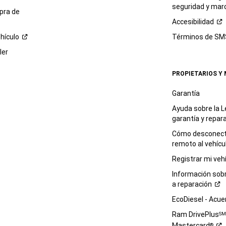
seguridad y mar
pra de
Accesibilidad
hículo
Términos de
SM
ler
PROPIETARIOS Y
Garantía
Ayuda sobre la L
garantía y
repar
Cómo desconecta
remoto al
vehícu
Registrar mi
veh
Información sob
a
reparación
EcoDiesel -
Acue
Ram DrivePlus
S
Mastercard
®