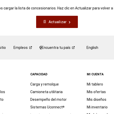
 cargar la lista de concesionarios. Haz clic en Actualizar para volver a 
Actualizar
itio
Empleos
Encuentra tu
país
English
CAPACIDAD
MI CUENTA
Carga y remolque
Mi tablero
los
Camioneta utilitaria
Mis ofertas
eto
Desempeño del motor
Mis diseños
Sistemas Uconnect
Mi inventario
®