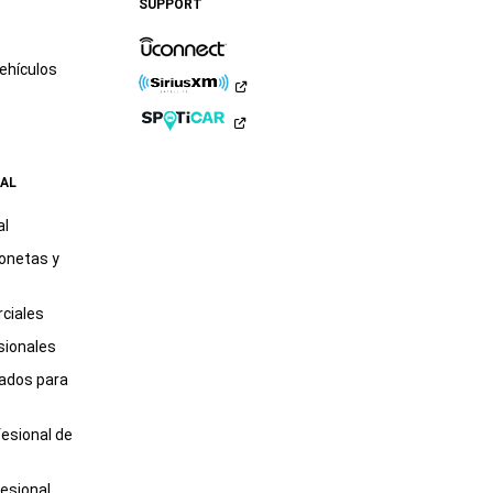
SUPPORT
LinkedIn
TikTok
ehículos
AL
al
onetas y
ciales
sionales
tados para
fesional de
esional