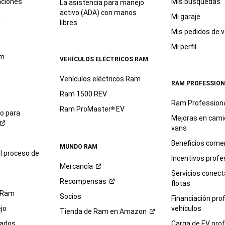
aciones
Mis búsquedas
La asistencia para manejo
activo (ADA) con manos
a
Mi garaje
libres
Mis pedidos de v
Mi perfil
am
VEHÍCULOS ELÉCTRICOS RAM
Vehículos eléctricos Ram
RAM PROFESSION
Ram 1500 REV
Ram Profession
Ram ProMaster
EV
®
io para
Mejoras en cami
vans
Beneficios comer
MUNDO RAM
l proceso de
Incentivos profe
Mercancía
Servicios conec
Recompensas
flotas
 Ram
Socios
Financiación pro
jo
vehículos
Tienda de Ram en
Amazon
sados
Carga de EV prof