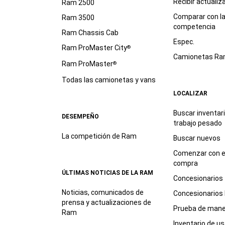
Recibir actualiz
Ram 2500
Comparar con l
Ram 3500
competencia
Ram Chassis Cab
Espec.
Ram ProMaster City
®
Camionetas R
Ram ProMaster
®
Todas las camionetas y vans
LOCALIZAR
Buscar inventar
DESEMPEÑO
trabajo
pesado
La competición de Ram
Buscar nuevos
Comenzar con e
compra
ÚLTIMAS NOTICIAS DE LA RAM
Concesionarios
Noticias, comunicados de
Concesionarios
prensa y actualizaciones de
Prueba de mane
Ram
Inventario de u