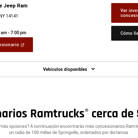
ge Jeep Ram
Ver inve
concesi
, NY 14141
 am - 7:00 pm
Cómo ll
(Abrir
cesionario
en
una
ventana
nueva)
Vehículos disponibles
narios Ramtrucks
cerca de 
®
más opciones? A continuación encontrarás más concesionarios Ramt
un radio de 100 millas de Springville, ordenados por distancia.