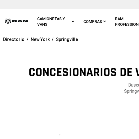
Ir al
contenido
principal
CAMIONETAS Y
RAM
COMPRAS
VANS
PROFESSION
Directorio
New York
Springville
Ir a
navegación
principal
CONCESIONARIOS DE V
Busca
Springv