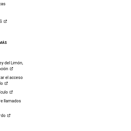
cas
S
 MÁS
ey del Limón,
ación
r el acceso
lo
ículo
re llamados
rdo
M