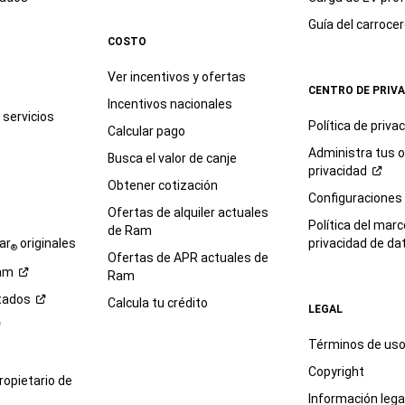
Guía del
carroce
COSTO
Ver incentivos y ofertas
CENTRO DE PRIV
Incentivos nacionales
servicios
Política de
priva
Calcular pago
Administra tus 
Busca el valor de canje
privacidad
Obtener cotización
e
Configuraciones
Ofertas de alquiler actuales
Política del marc
de Ram
ar
originales
privacidad de
da
®
Ofertas de APR actuales de
am
Ram
tados
Calcula tu crédito
LEGAL
Términos de us
Copyright
propietario de
Información legal