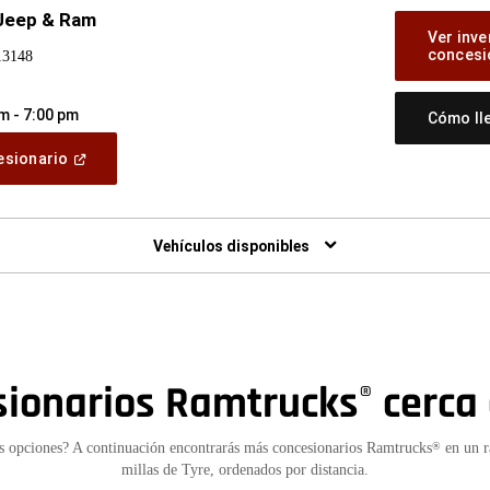
Jeep & Ram
Ver inve
concesi
13148
m - 7:00 pm
Cómo ll
(Abrir
cesionario
en
una
ventana
nueva)
Vehículos disponibles
sionarios Ramtrucks
cerca 
®
s opciones? A continuación encontrarás más concesionarios Ramtrucks
en un r
®
millas de Tyre, ordenados por distancia.