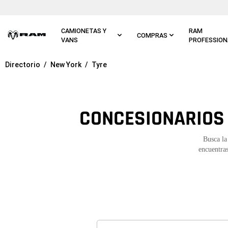
Ir al
contenido
principal
CAMIONETAS Y
RAM
COMPRAS
VANS
PROFESSION
Directorio
New York
Tyre
Ir a
navegación
principal
CONCESIONARIOS 
Busca la
encuentras