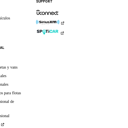
SUPPORT
LinkedIn
TikTok
ículos
AL
etas y vans
ales
onales
s para flotas
sional de
sional