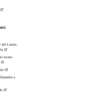
 MÁS
y del Limón,
ión
el acceso
ulo
 llamados a
do