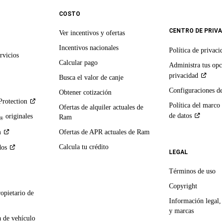
COSTO
CENTRO DE PRIV
Ver incentivos y ofertas
Incentivos nacionales
Política de
privaci
rvicios
Calcular pago
Administra tus opc
privacidad
Busca el valor de canje
Configuraciones d
Obtener cotización
Protection
Política del marco
Ofertas de alquiler actuales de
de
datos
originales
Ram
®
m
Ofertas de APR actuales de Ram
Calcula tu crédito
dos
LEGAL
Términos de uso
Copyright
ropietario de
Información legal,
y marcas
 de vehículo