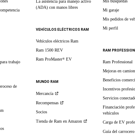
iones
Mis búsquedas
La asistencia para manejo activo
(ADA) con manos libres
competencia
Mi garaje
Mis pedidos de veh
Mi perfil
VEHÍCULOS ELÉCTRICOS RAM
Vehículos eléctricos Ram
Ram 1500 REV
RAM PROFESSION
Ram ProMaster
EV
®
para trabajo
Ram Professional
Mejoras en camion
Beneficios comerci
MUNDO RAM
proceso de
Incentivos profesi
Mercancía
Servicios conectado
Recompensas
Financiación profe
am
Socios
vehículos
Tienda de Ram en
Amazon
Carga de EV profe
dos
Guía del
carrocero