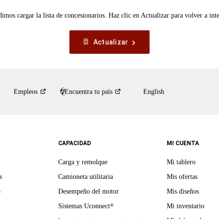
imos cargar la lista de concesionarios. Haz clic en Actualizar para volver a inte
Actualizar
Empleos
Encuentra tu
país
English
CAPACIDAD
MI CUENTA
Carga y remolque
Mi tablero
s
Camioneta utilitaria
Mis ofertas
o
Desempeño del motor
Mis diseños
Sistemas Uconnect
Mi inventario
®