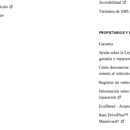
Accesibilidad
ículo
Términos de
SMS
ler
PROPIETARIOS Y
Garantía
Ayuda sobre la Le
garantía y
reparac
Cómo desconectar 
remoto al
vehículo
Registrar mi
vehíc
Información sobre
reparación
EcoDiesel -
Acuer
Ram DrivePlus
SM
Mastercard
®