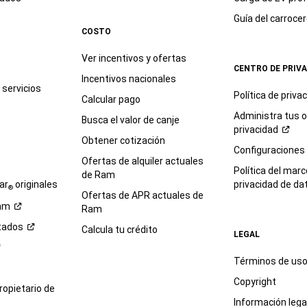
Guía del
carroce
COSTO
Ver incentivos y ofertas
CENTRO DE PRIV
Incentivos nacionales
servicios
Política de
priva
Calcular pago
Administra tus 
Busca el valor de canje
privacidad
Obtener cotización
e
Configuraciones
Ofertas de alquiler actuales
Política del marc
de Ram
ar
originales
privacidad de
da
®
Ofertas de APR actuales de
am
Ram
tados
Calcula tu crédito
LEGAL
Términos de us
Copyright
propietario de
Información legal