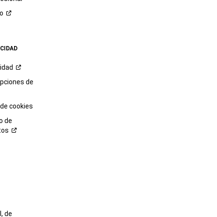
ro
ACIDAD
cidad
opciones de
 de cookies
o de
tos
o
, de