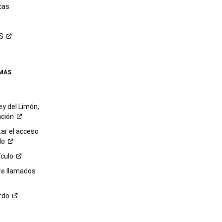
cas
S
 MÁS
ey del Limón,
ación
r el acceso
lo
ículo
re llamados
rdo
M