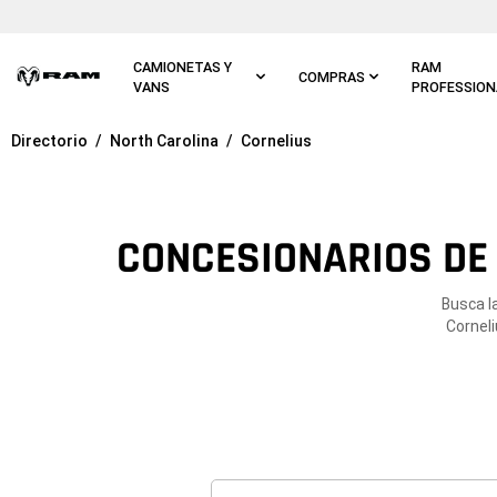
Ir al
contenido
principal
CAMIONETAS Y
RAM
COMPRAS
VANS
PROFESSION
Directorio
North Carolina
Cornelius
Ir a
navegación
principal
CONCESIONARIOS DE 
Busca l
Corneli