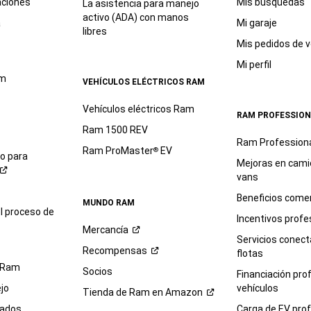
aciones
Mis búsquedas
La asistencia para manejo
activo (ADA) con manos
a
Mi garaje
libres
Mis pedidos de v
Mi perfil
am
VEHÍCULOS ELÉCTRICOS RAM
Vehículos eléctricos Ram
RAM PROFESSION
Ram 1500 REV
Ram Profession
Ram ProMaster
EV
®
io para
Mejoras en cami
vans
Beneficios comer
MUNDO RAM
l proceso de
Incentivos profe
Mercancía
Servicios conec
Recompensas
flotas
 Ram
Socios
Financiación pro
jo
vehículos
Tienda de Ram en
Amazon
sados
Carga de EV prof