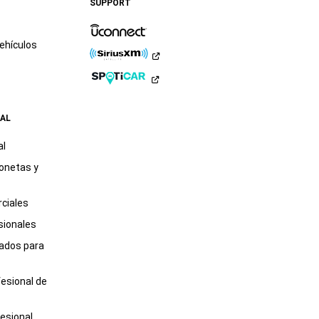
SUPPORT
LinkedIn
TikTok
ehículos
AL
al
onetas y
ciales
sionales
tados para
fesional de
esional