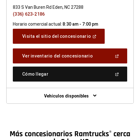
833 S Van Buren Rd Eden, NC 27288
(336) 623-2186
Horario comercial actual:
8:30 am - 7:00 pm
(Abrir
Visita el sitio del concesionario
en
una
ventana
(Abrir
Ver inventario del concesionario
nueva)
en
una
ventana
(Abrir
Cómo llegar
nueva)
en
una
ventana
nueva)
Vehículos disponibles
Más concesionarios Ramtrucks
cerca
®