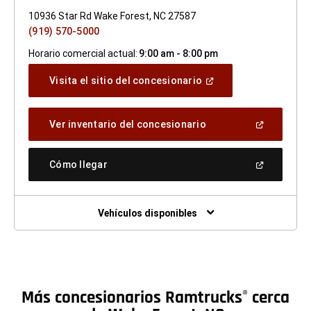
10936 Star Rd Wake Forest, NC 27587
(919) 570-5000
Horario comercial actual:
9:00 am - 8:00 pm
(Abrir
Visita el sitio del concesionario
en
una
ventana
(Abrir
Ver inventario del concesionario
nueva)
en
una
ventana
(Abrir
Cómo llegar
nueva)
en
una
ventana
nueva)
Vehículos disponibles
Más concesionarios Ramtrucks
cerca
®