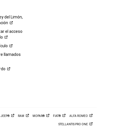
ey del Limón,
ación
r el acceso
lo
ículo
re llamados
rdo
M
JEEP®
RAM
MOPAR®
FIAT®
ALFA
ROMEO
STELLANTIS PRO
ONE