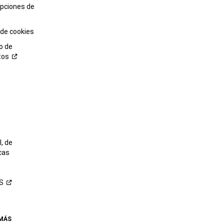
opciones de
 de cookies
o de
tos
o
, de
cas
S
 MÁS