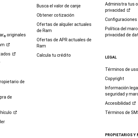
Administra tus 
Busca el valor de canje
privacidad
Obtener cotización
e
Configuraciones
Ofertas de alquiler actuales
Política del marc
de Ram
ar
originales
privacidad de
da
®
Ofertas de APR actuales de
am
Ram
tados
Calcula tu crédito
LEGAL
Términos de us
Copyright
propietario de
Información legal
seguridad y mar
pra de
Accesibilidad
hículo
Términos de
SM
ler
PROPIETARIOS Y