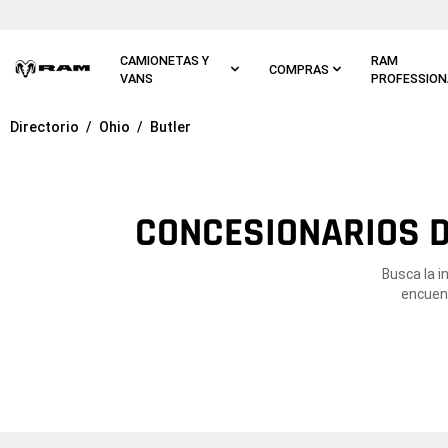
Ir al
contenido
principal
CAMIONETAS Y
RAM
COMPRAS
VANS
PROFESSION
Directorio
Ohio
Butler
Ir a
navegación
principal
CONCESIONARIOS D
Busca la i
encuent