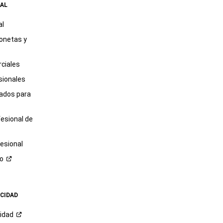
AL
al
onetas y
ciales
sionales
tados para
fesional de
esional
ro
ACIDAD
cidad