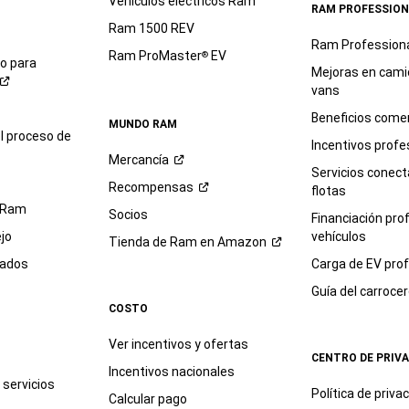
Vehículos eléctricos Ram
RAM PROFESSION
Ram 1500 REV
Ram Profession
Ram ProMaster
EV
®
io para
Mejoras en cami
vans
Beneficios comer
MUNDO RAM
l proceso de
Incentivos profe
Mercancía
Servicios conec
Recompensas
flotas
 Ram
Socios
Financiación pro
jo
vehículos
Tienda de Ram en
Amazon
sados
Carga de EV prof
Guía del
carroce
COSTO
Ver incentivos y ofertas
CENTRO DE PRIV
Incentivos nacionales
servicios
Política de
priva
Calcular pago