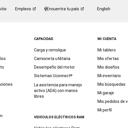
itio
Empleos
Encuentra tu
país
English
CAPACIDAD
MI CUENTA
Carga y remolque
Mi tablero
los
Camioneta utilitaria
Mis ofertas
eto
Desempeño del motor
Mis diseños
Sistemas Uconnect
Mi inventario
®
aciones
Mis búsquedas
La asistencia para manejo
activo (ADA) con manos
a
Mi garaje
libres
Mis pedidos de v
Mi perfil
am
VEHÍCULOS ELÉCTRICOS RAM