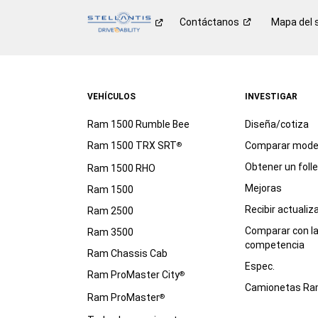
Contáctanos
Mapa del s
VEHÍCULOS
INVESTIGAR
Ram 1500 Rumble Bee
Diseña/cotiza
Ram 1500 TRX SRT
Comparar mode
®
Obtener un foll
Ram 1500 RHO
Mejoras
Ram 1500
Recibir actualiz
Ram 2500
Comparar con l
Ram 3500
competencia
Ram Chassis Cab
Espec.
Ram ProMaster City
®
Camionetas R
Ram ProMaster
®