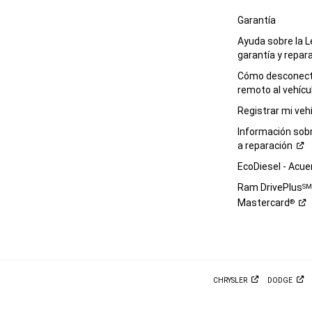
Garantía
Ayuda sobre la L
garantía y
repar
Cómo desconecta
remoto al
vehícu
Registrar mi
veh
Información sob
a
reparación
EcoDiesel -
Acue
Ram DrivePlus
S
Mastercard
®
CHRYSLER
DODGE