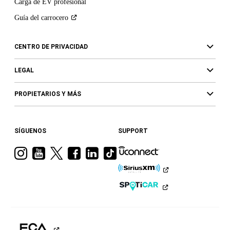
Carga de EV profesional
Guía del
carrocero
CENTRO DE PRIVACIDAD
LEGAL
PROPIETARIOS Y MÁS
SÍGUENOS
SUPPORT
Visita
Visita
Visita
Visita
Visita
Visita
a
a
a
a
a
a
Ram
Ram
Ram
Ram
Ram
Ram
en
en
en
en
en
en
Instagram
YouTube
Twitter
Facebook
LinkedIn
TikTok