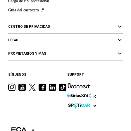
Carga de EV profesional
Guía del
carrocero
CENTRO DE PRIVACIDAD
LEGAL
PROPIETARIOS Y MÁS
SÍGUENOS
SUPPORT
Visita
Visita
Visita
Visita
Visita
Visita
a
a
a
a
a
a
Ram
Ram
Ram
Ram
Ram
Ram
en
en
en
en
en
en
Instagram
YouTube
Twitter
Facebook
LinkedIn
TikTok