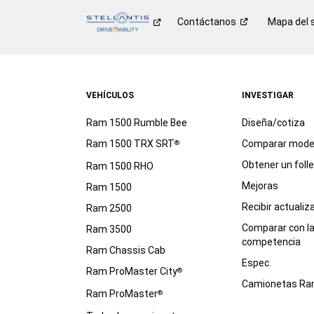
Contáctanos
Mapa del s
VEHÍCULOS
INVESTIGAR
Ram 1500 Rumble Bee
Diseña/cotiza
Ram 1500 TRX SRT
Comparar mode
®
Obtener un foll
Ram 1500 RHO
Mejoras
Ram 1500
Recibir actualiz
Ram 2500
Comparar con l
Ram 3500
competencia
Ram Chassis Cab
Espec.
Ram ProMaster City
®
Camionetas R
Ram ProMaster
®