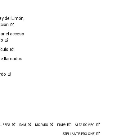
ey del Limón,
ación
r el acceso
lo
ículo
re llamados
rdo
M
JEEP®
RAM
MOPAR®
FIAT®
ALFA
ROMEO
STELLANTIS PRO
ONE