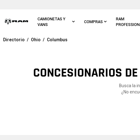
Ir al
contenido
principal
CAMIONETAS Y
RAM
COMPRAS
VANS
PROFESSION
Directorio
Ohio
Columbus
Ir a
navegación
principal
CONCESIONARIOS DE
Busca la i
¿No encue