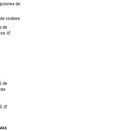
opciones de
 de cookies
o de
tos
o
, de
cas
S
 MÁS