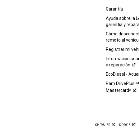
Garantía
Ayuda sobre la L
garantía y
repar
Cómo desconecta
remoto al
vehícu
Registrar mi
veh
Información sob
a
reparación
EcoDiesel -
Acue
Ram DrivePlus
S
Mastercard
®
CHRYSLER
DODGE