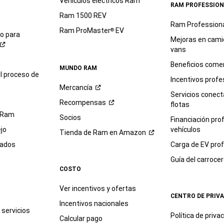
Vehículos eléctricos Ram
RAM PROFESSION
Ram 1500 REV
Ram Profession
Ram ProMaster
EV
®
io para
Mejoras en cami
vans
Beneficios comer
MUNDO RAM
l proceso de
Incentivos profe
Mercancía
Servicios conec
Recompensas
flotas
 Ram
Socios
Financiación pro
jo
vehículos
Tienda de Ram en
Amazon
sados
Carga de EV prof
Guía del
carroce
COSTO
Ver incentivos y ofertas
CENTRO DE PRIV
Incentivos nacionales
servicios
Política de
priva
Calcular pago