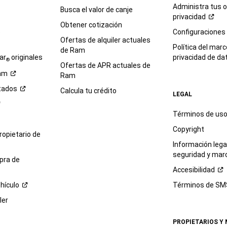
Administra tus 
Busca el valor de canje
privacidad
Obtener cotización
e
Configuraciones
Ofertas de alquiler actuales
Política del marc
de Ram
ar
originales
privacidad de
da
®
Ofertas de APR actuales de
am
Ram
tados
Calcula tu crédito
LEGAL
Términos de us
Copyright
propietario de
Información legal
seguridad y mar
pra de
Accesibilidad
hículo
Términos de
SM
ler
PROPIETARIOS Y