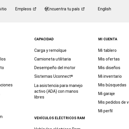
itio
Empleos
Encuentra tu
país
English
CAPACIDAD
MI CUENTA
Carga y remolque
Mi tablero
los
Camioneta utilitaria
Mis ofertas
eto
Desempeño del motor
Mis diseños
Sistemas Uconnect
Mi inventario
®
aciones
Mis búsquedas
La asistencia para manejo
activo (ADA) con manos
a
Mi garaje
libres
Mis pedidos de v
Mi perfil
am
VEHÍCULOS ELÉCTRICOS RAM