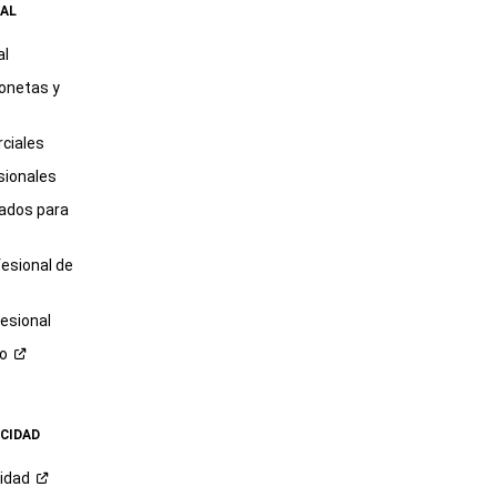
AL
al
onetas y
ciales
sionales
tados para
fesional de
esional
ro
ACIDAD
cidad