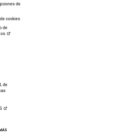
opciones de
 de cookies
o de
tos
o
, de
cas
S
 MÁS