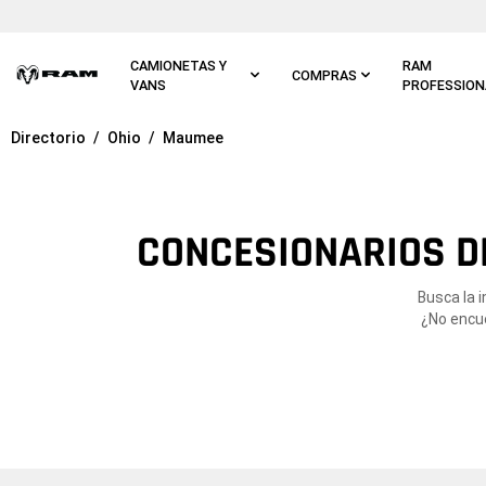
Ir al
contenido
principal
CAMIONETAS Y
RAM
COMPRAS
VANS
PROFESSION
Directorio
Ohio
Maumee
Ir a
navegación
principal
CONCESIONARIOS D
Busca la 
¿No encue