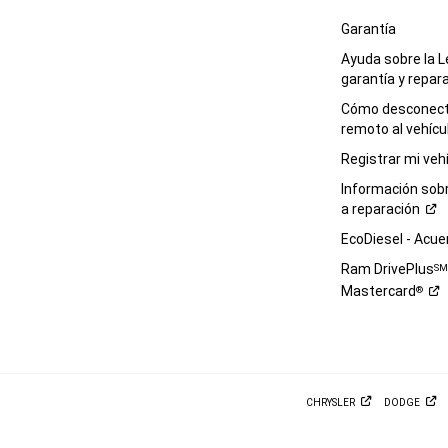
Garantía
Ayuda sobre la L
garantía y
repar
Cómo desconecta
remoto al
vehícu
Registrar mi
veh
Información sob
a
reparación
EcoDiesel -
Acue
Ram DrivePlus
S
Mastercard
®
CHRYSLER
DODGE