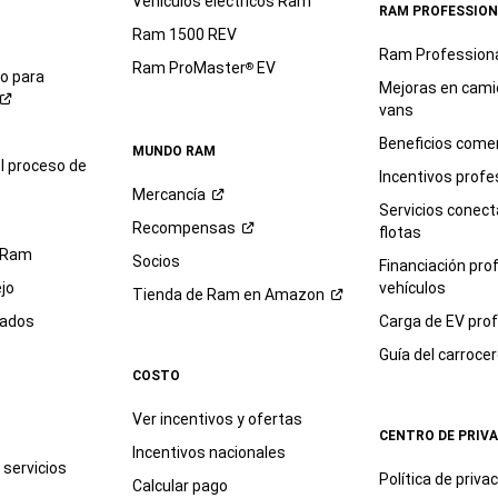
Vehículos eléctricos Ram
RAM PROFESSION
Ram 1500 REV
Ram Profession
Ram ProMaster
EV
®
io para
Mejoras en cami
vans
Beneficios comer
MUNDO RAM
l proceso de
Incentivos profe
Mercancía
Servicios conec
Recompensas
flotas
 Ram
Socios
Financiación pro
jo
vehículos
Tienda de Ram en
Amazon
sados
Carga de EV prof
Guía del
carroce
COSTO
Ver incentivos y ofertas
CENTRO DE PRIV
Incentivos nacionales
servicios
Política de
priva
Calcular pago