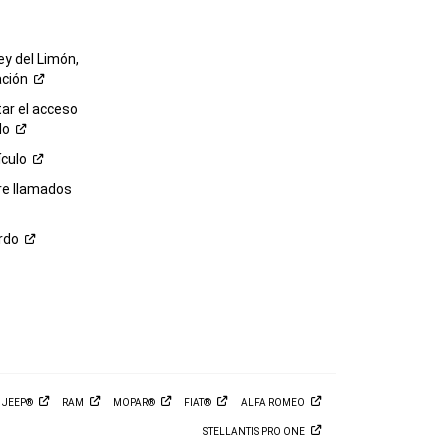
ey del Limón,
ación
r el acceso
lo
ículo
re llamados
rdo
M
JEEP®
RAM
MOPAR®
FIAT®
ALFA
ROMEO
STELLANTIS PRO
ONE