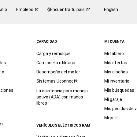
itio
Empleos
Encuentra tu
país
English
CAPACIDAD
MI CUENTA
Carga y remolque
Mi tablero
los
Camioneta utilitaria
Mis ofertas
eto
Desempeño del motor
Mis diseños
Sistemas Uconnect
Mi inventario
®
aciones
Mis búsquedas
La asistencia para manejo
activo (ADA) con manos
a
Mi garaje
libres
Mis pedidos de v
Mi perfil
am
VEHÍCULOS ELÉCTRICOS RAM