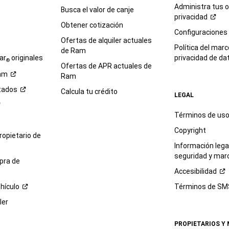
Administra tus 
Busca el valor de canje
privacidad
Obtener cotización
e
Configuraciones
Ofertas de alquiler actuales
Política del marc
de Ram
ar
originales
privacidad de
da
®
Ofertas de APR actuales de
am
Ram
tados
Calcula tu crédito
LEGAL
Términos de us
Copyright
propietario de
Información legal
seguridad y mar
pra de
Accesibilidad
hículo
Términos de
SM
ler
PROPIETARIOS Y