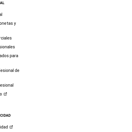
AL
al
onetas y
ciales
sionales
tados para
fesional de
esional
ro
ACIDAD
cidad