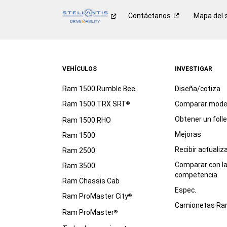
Contáctanos
Mapa del s
VEHÍCULOS
INVESTIGAR
Ram 1500 Rumble Bee
Diseña/cotiza
Ram 1500 TRX SRT
Comparar mode
®
Obtener un foll
Ram 1500 RHO
Mejoras
Ram 1500
Recibir actualiz
Ram 2500
Comparar con l
Ram 3500
competencia
Ram Chassis Cab
Espec.
Ram ProMaster City
®
Camionetas R
Ram ProMaster
®