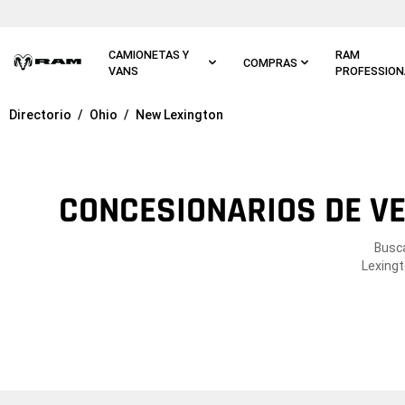
Ir al
contenido
principal
CAMIONETAS Y
RAM
COMPRAS
VANS
PROFESSION
Directorio
Ohio
New Lexington
Ir a
navegación
principal
CONCESIONARIOS DE VE
Busca
Lexingt