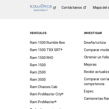
Contáctanos
Mapa del s
VEHÍCULOS
INVESTIGAR
Ram 1500 Rumble Bee
Diseña/cotiza
Ram 1500 TRX SRT
Comparar mode
®
Obtener un foll
Ram 1500 RHO
Mejoras
Ram 1500
Recibir actualiz
Ram 2500
Comparar con l
Ram 3500
competencia
Ram Chassis Cab
Espec.
Ram ProMaster City
®
Camionetas R
Ram ProMaster
®