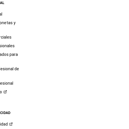
AL
al
onetas y
ciales
sionales
tados para
fesional de
esional
ro
ACIDAD
cidad