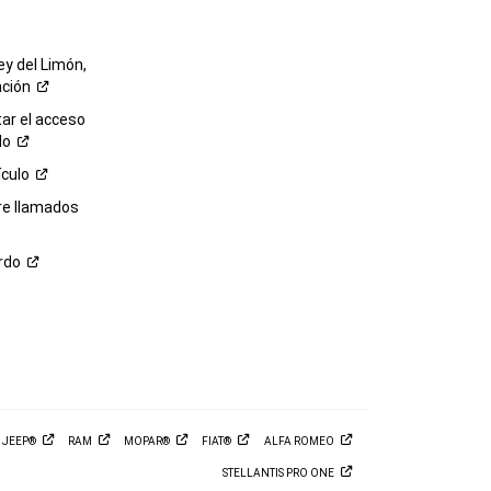
ey del Limón,
ación
r el acceso
lo
ículo
re llamados
rdo
M
JEEP®
RAM
MOPAR®
FIAT®
ALFA
ROMEO
STELLANTIS PRO
ONE