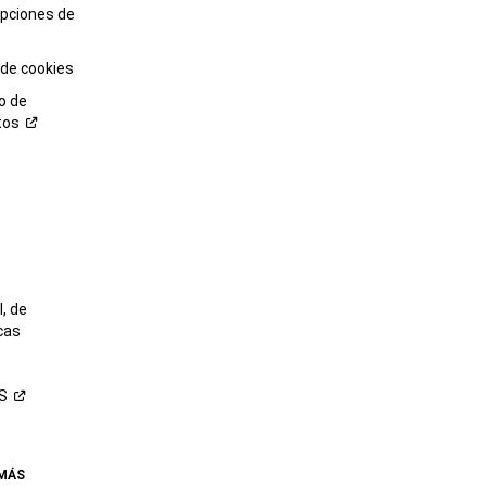
opciones de
 de cookies
o de
tos
o
, de
cas
S
 MÁS