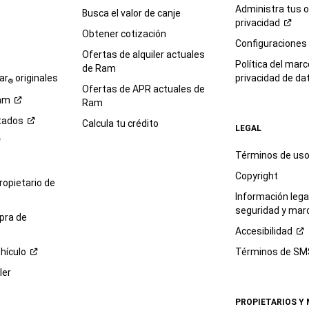
Administra tus 
Busca el valor de canje
privacidad
Obtener cotización
e
Configuraciones
Ofertas de alquiler actuales
Política del marc
de Ram
ar
originales
privacidad de
da
®
Ofertas de APR actuales de
am
Ram
tados
Calcula tu crédito
LEGAL
Términos de us
Copyright
propietario de
Información legal
seguridad y mar
pra de
Accesibilidad
hículo
Términos de
SM
ler
PROPIETARIOS Y