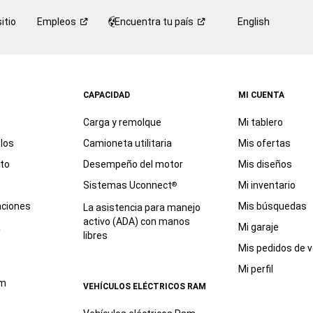
itio
Empleos
Encuentra tu
país
English
CAPACIDAD
MI CUENTA
Carga y remolque
Mi tablero
los
Camioneta utilitaria
Mis ofertas
eto
Desempeño del motor
Mis diseños
Sistemas Uconnect
Mi inventario
®
aciones
Mis búsquedas
La asistencia para manejo
activo (ADA) con manos
a
Mi garaje
libres
Mis pedidos de v
Mi perfil
am
VEHÍCULOS ELÉCTRICOS RAM