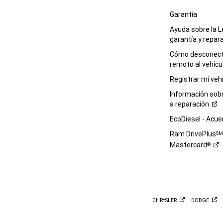
Garantía
Ayuda sobre la L
garantía y
repar
Cómo desconecta
remoto al
vehícu
Registrar mi
veh
Información sob
a
reparación
EcoDiesel -
Acue
Ram DrivePlus
S
Mastercard
®
CHRYSLER
DODGE