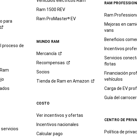
Vehículos eléctricos Ram
RAM PROFESSION
Ram 1500 REV
Ram Profession
Ram ProMaster
EV
®
io para
Mejoras en cami
vans
Beneficios comer
MUNDO RAM
l proceso de
Incentivos profe
Mercancía
Servicios conec
Recompensas
flotas
 Ram
Socios
Financiación pro
jo
vehículos
Tienda de Ram en
Amazon
sados
Carga de EV prof
Guía del
carroce
COSTO
Ver incentivos y ofertas
CENTRO DE PRIV
Incentivos nacionales
servicios
Política de
priva
Calcular pago