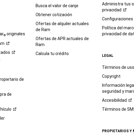
Administra tus 
Busca el valor de canje
privacidad
Obtener cotización
e
Configuraciones
Ofertas de alquiler actuales
Política del marc
de Ram
ar
originales
privacidad de
da
®
Ofertas de APR actuales de
am
Ram
tados
Calcula tu crédito
LEGAL
Términos de us
Copyright
propietario de
Información legal
seguridad y mar
pra de
Accesibilidad
hículo
Términos de
SM
ler
PROPIETARIOS Y