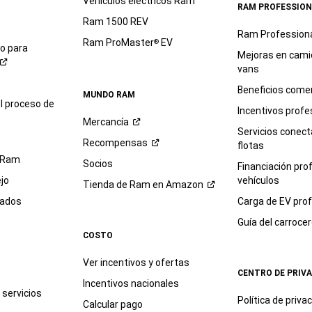
Vehículos eléctricos Ram
RAM PROFESSION
Ram 1500 REV
Ram Profession
Ram ProMaster
EV
®
io para
Mejoras en cami
vans
Beneficios comer
MUNDO RAM
l proceso de
Incentivos profe
Mercancía
Servicios conec
Recompensas
flotas
 Ram
Socios
Financiación pro
jo
vehículos
Tienda de Ram en
Amazon
sados
Carga de EV prof
Guía del
carroce
COSTO
Ver incentivos y ofertas
CENTRO DE PRIV
Incentivos nacionales
servicios
Política de
priva
Calcular pago