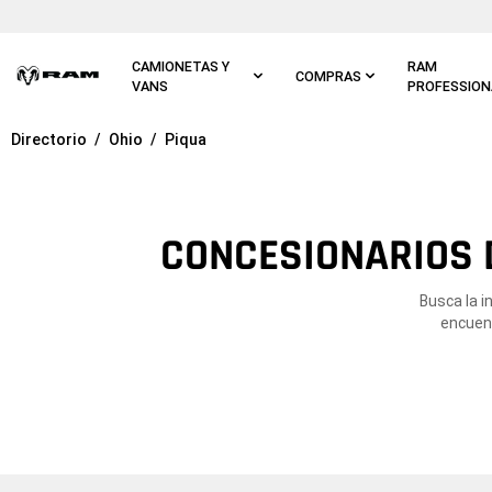
Ir al
contenido
principal
CAMIONETAS Y
RAM
COMPRAS
VANS
PROFESSION
Directorio
Ohio
Piqua
Ir a
navegación
principal
CONCESIONARIOS D
Busca la i
encuent