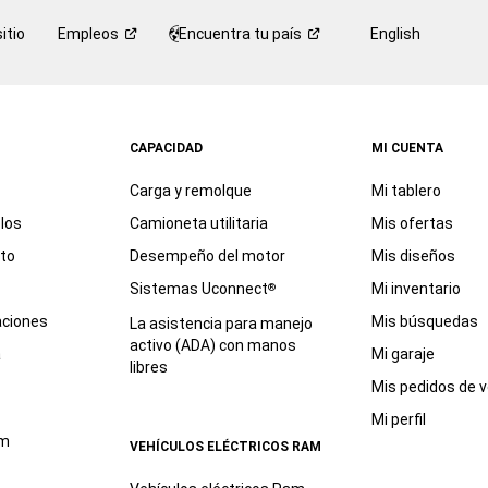
itio
Empleos
Encuentra tu
país
English
CAPACIDAD
MI CUENTA
Carga y remolque
Mi tablero
los
Camioneta utilitaria
Mis ofertas
eto
Desempeño del motor
Mis diseños
Sistemas Uconnect
Mi inventario
®
aciones
Mis búsquedas
La asistencia para manejo
activo (ADA) con manos
a
Mi garaje
libres
Mis pedidos de v
Mi perfil
am
VEHÍCULOS ELÉCTRICOS RAM