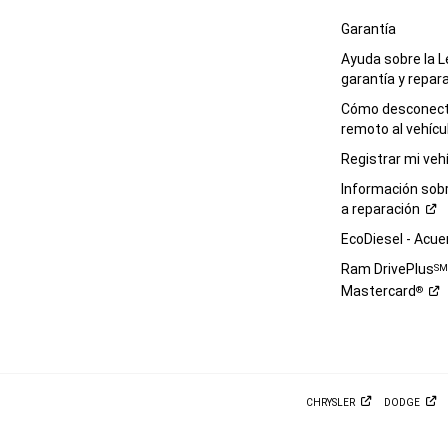
Garantía
Ayuda sobre la L
garantía y
repar
Cómo desconecta
remoto al
vehícu
Registrar mi
veh
Información sob
a
reparación
EcoDiesel -
Acue
Ram DrivePlus
S
Mastercard
®
CHRYSLER
DODGE