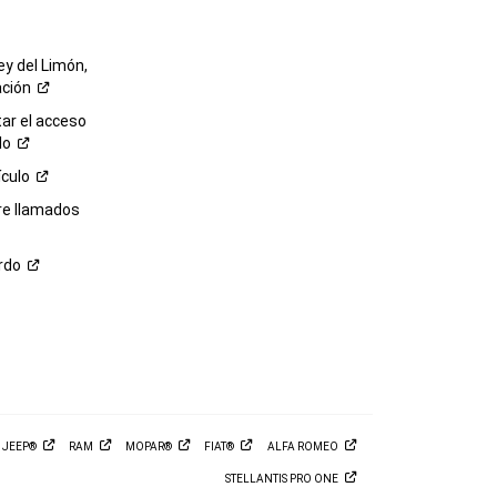
ey del Limón,
ación
r el acceso
lo
ículo
re llamados
rdo
M
JEEP®
RAM
MOPAR®
FIAT®
ALFA
ROMEO
STELLANTIS PRO
ONE