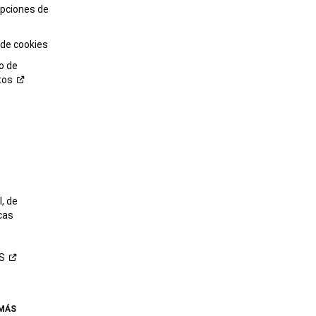
opciones de
 de cookies
o de
tos
o
, de
cas
S
 MÁS