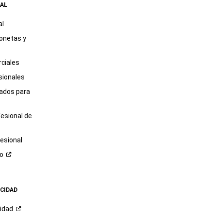
AL
al
onetas y
ciales
sionales
tados para
fesional de
esional
ro
ACIDAD
cidad