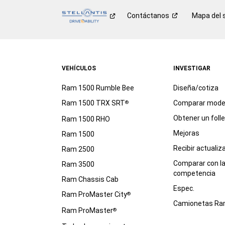
Contáctanos
Mapa del s
VEHÍCULOS
INVESTIGAR
Ram 1500 Rumble Bee
Diseña/cotiza
Ram 1500 TRX SRT
Comparar mode
®
Obtener un foll
Ram 1500 RHO
Mejoras
Ram 1500
Recibir actualiz
Ram 2500
Comparar con l
Ram 3500
competencia
Ram Chassis Cab
Espec.
Ram ProMaster City
®
Camionetas R
Ram ProMaster
®