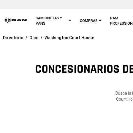
Ir al
contenido
principal
CAMIONETAS Y
RAM
COMPRAS
VANS
PROFESSION
Directorio
Ohio
Washington Court House
Ir a
navegación
principal
CONCESIONARIOS D
Busca la
Court Ho