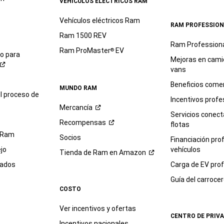
VEHÍCULOS ELÉCTRICOS RAM
Vehículos eléctricos Ram
RAM PROFESSION
Ram 1500 REV
Ram Profession
Ram ProMaster
EV
®
io para
Mejoras en cami
vans
Beneficios comer
MUNDO RAM
l proceso de
Incentivos profe
Mercancía
Servicios conec
Recompensas
flotas
 Ram
Socios
Financiación pro
jo
vehículos
Tienda de Ram en
Amazon
sados
Carga de EV prof
Guía del
carroce
COSTO
Ver incentivos y ofertas
CENTRO DE PRIV
Incentivos nacionales