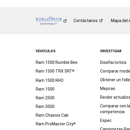
Contáctanos
Mapa del s
VEHÍCULOS
INVESTIGAR
Ram 1500 Rumble Bee
Diseña/cotiza
Ram 1500 TRX SRT
Comparar mode
®
Obtener un foll
Ram 1500 RHO
Mejoras
Ram 1500
Recibir actualiz
Ram 2500
Comparar con l
Ram 3500
competencia
Ram Chassis Cab
Espec.
Ram ProMaster City
®
Camionetas R