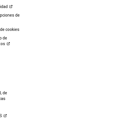
cidad
opciones de
 de cookies
o de
tos
o
, de
cas
S