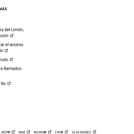
 MÁS
ey del Limón,
ación
r el acceso
lo
ículo
re llamados
rdo
M
JEEP®
RAM
MOPAR®
FIAT®
ALFA
ROMEO