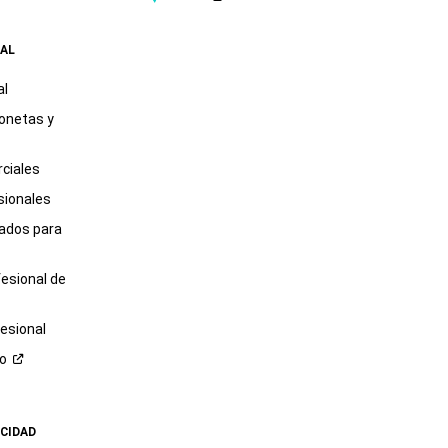
AL
al
onetas y
ciales
sionales
tados para
fesional de
esional
ro
ACIDAD