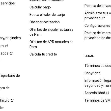
servicios
Política de
priva
Calcular pago
Administra tus 
Busca el valor de canje
privacidad
Obtener cotización
e
Configuraciones
Ofertas de alquiler actuales
Política del marc
de Ram
ar
originales
privacidad de
da
®
Ofertas de APR actuales de
am
Ram
tados
Calcula tu crédito
LEGAL
Términos de us
Copyright
propietario de
Información legal
seguridad y mar
pra de
Accesibilidad
hículo
Términos de
SM
ler