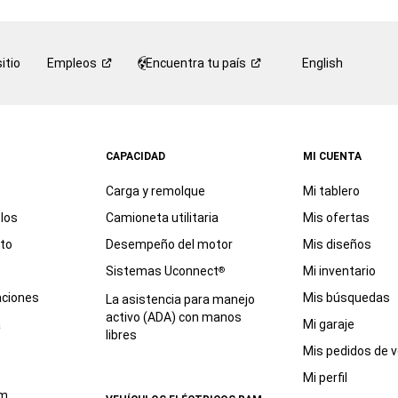
itio
Empleos
Encuentra tu
país
English
CAPACIDAD
MI CUENTA
Carga y remolque
Mi tablero
los
Camioneta utilitaria
Mis ofertas
eto
Desempeño del motor
Mis diseños
Sistemas Uconnect
Mi inventario
®
aciones
Mis búsquedas
La asistencia para manejo
activo (ADA) con manos
a
Mi garaje
libres
Mis pedidos de v
Mi perfil
am