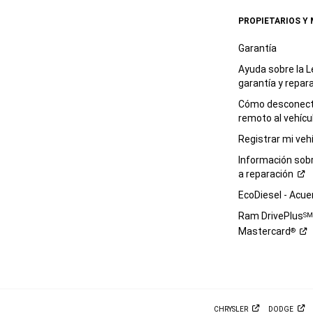
PROPIETARIOS Y
Garantía
Ayuda sobre la L
garantía y
repar
Cómo desconecta
remoto al
vehícu
Registrar mi
veh
Información sob
a
reparación
EcoDiesel -
Acue
Ram DrivePlus
S
Mastercard
®
CHRYSLER
DODGE