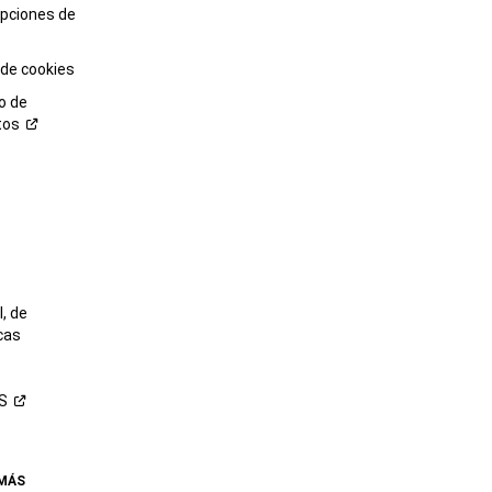
opciones de
 de cookies
o de
tos
o
, de
cas
S
 MÁS