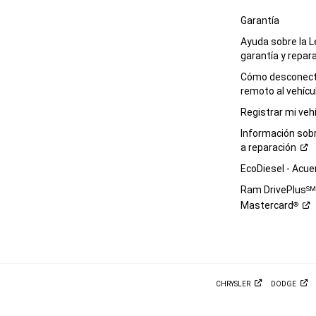
Garantía
Ayuda sobre la L
garantía y
repar
Cómo desconecta
remoto al
vehícu
Registrar mi
veh
Información sob
a
reparación
EcoDiesel -
Acue
Ram DrivePlus
S
Mastercard
®
CHRYSLER
DODGE