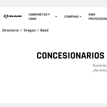
Ir al
contenido
principal
CAMIONETAS Y
RAM
COMPRAS
VANS
PROFESSION
Directorio
Oregon
Bend
Ir a
navegación
principal
CONCESIONARIOS 
Busca la
¿No encue