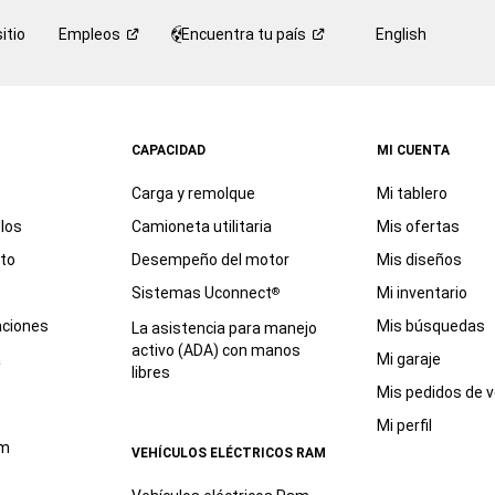
itio
Empleos
Encuentra tu
país
English
CAPACIDAD
MI CUENTA
Carga y remolque
Mi tablero
los
Camioneta utilitaria
Mis ofertas
eto
Desempeño del motor
Mis diseños
Sistemas Uconnect
Mi inventario
®
aciones
Mis búsquedas
La asistencia para manejo
activo (ADA) con manos
a
Mi garaje
libres
Mis pedidos de v
Mi perfil
am
VEHÍCULOS ELÉCTRICOS RAM