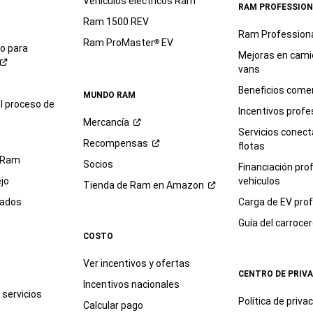
Vehículos eléctricos Ram
RAM PROFESSION
Ram 1500 REV
Ram Profession
Ram ProMaster
EV
®
io para
Mejoras en cami
vans
Beneficios comer
MUNDO RAM
l proceso de
Incentivos profe
Mercancía
Servicios conec
Recompensas
flotas
 Ram
Socios
Financiación pro
jo
vehículos
Tienda de Ram en
Amazon
sados
Carga de EV prof
Guía del
carroce
COSTO
Ver incentivos y ofertas
CENTRO DE PRIV
Incentivos nacionales
servicios
Política de
priva
Calcular pago