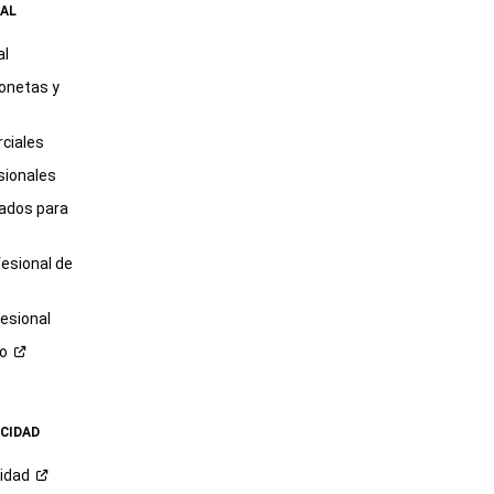
AL
al
onetas y
ciales
sionales
tados para
fesional de
esional
ro
ACIDAD
cidad