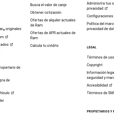
Administra tus 
Busca el valor de canje
privacidad
Obtener cotización
e
Configuraciones
Ofertas de alquiler actuales
Política del marc
de Ram
ar
originales
privacidad de
da
®
Ofertas de APR actuales de
am
Ram
tados
Calcula tu crédito
LEGAL
Términos de us
Copyright
propietario de
Información legal
seguridad y mar
pra de
Accesibilidad
hículo
Términos de
SM
ler
PROPIETARIOS Y