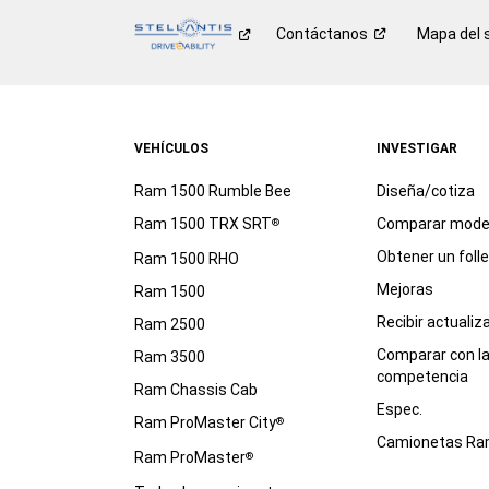
Contáctanos
Mapa del s
VEHÍCULOS
INVESTIGAR
Ram 1500 Rumble Bee
Diseña/cotiza
Ram 1500 TRX SRT
Comparar mode
®
Obtener un foll
Ram 1500 RHO
Mejoras
Ram 1500
Recibir actualiz
Ram 2500
Comparar con l
Ram 3500
competencia
Ram Chassis Cab
Espec.
Ram ProMaster City
®
Camionetas R
Ram ProMaster
®