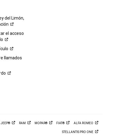
ey del Limón,
ación
r el acceso
lo
ículo
re llamados
rdo
M
JEEP®
RAM
MOPAR®
FIAT®
ALFA
ROMEO
STELLANTIS PRO
ONE